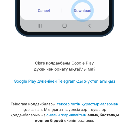
Сізге қолданбаны Google Play
дүкенінен орнату ыңғайлы ма?
Google Play дүкенінен Telegram-ды жүктеп алыңыз
Telegram қолданбалары
тексерілетін құрастырмалармен
қорғалған. Мыңдаған тәуелсіз зерттеушілер
қолданбаларымыз
онлайн жариялайтын
ашық бастапқы
кодпен бірдей
екенін растады.