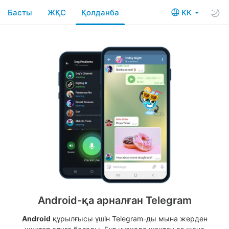
Басты
ЖҚС
Қолданба
KK
Android-қа арналған Telegram
Android
құрылғысы үшін Telegram-ды мына жерден