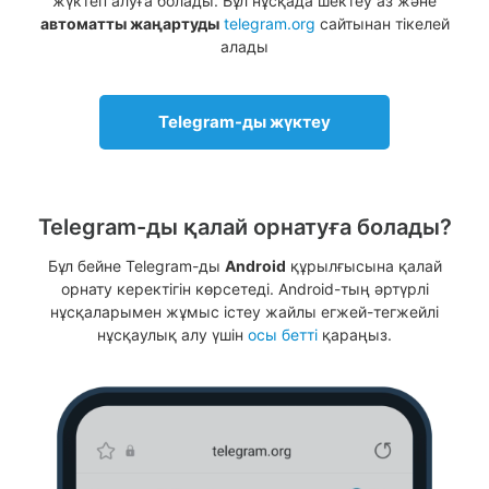
жүктеп алуға болады. Бұл нұсқада шектеу аз және
автоматты жаңартуды
telegram.org
сайтынан тікелей
алады
Telegram-ды жүктеу
Telegram-ды қалай орнатуға болады?
Бұл бейне Telegram-ды
Android
құрылғысына қалай
орнату керектігін көрсетеді. Android-тың әртүрлі
нұсқаларымен жұмыс істеу жайлы егжей-тегжейлі
нұсқаулық алу үшін
осы бетті
қараңыз.