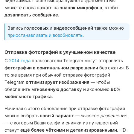
виде
замка́
. После выбора нужного фрагмента Вы
можете снова нажать на
значок микрофона
, чтобы
дозаписать сообщение
.
Запись
голосовых
и
видеосообщений
также можно
приостанавливать и возобновлять
.
Отправка фотографий в улучшенном качестве
С
2014 года
пользователи Telegram могут отправлять
фотографии в оригинальном разрешении
без сжатия. В
то же время при обычной отправке фотографий
Telegram
оптимизирует изображения
— чтобы
обеспечить
мгновенную доставку
и экономию
90%
мобильного трафика
.
Начиная с этого обновления при отправке фотографий
можно выбрать
новый вариант
—
высокое разрешение
,
— с которым Ваши селфи и снимки из путешествий
станут
ещё более чёткими и детализированными
. HD-