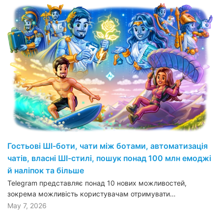
Гостьові ШІ-боти, чати між ботами, автоматизація
чатів, власні ШІ-стилі, пошук понад 100 млн емоджі
й наліпок та більше
Telegram представляє понад 10 нових можливостей,
зокрема можливість користувачам отримувати…
May 7, 2026