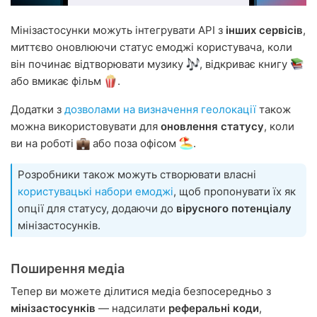
Мінізастосунки можуть інтегрувати API з
інших сервісів
,
миттєво оновлюючи статус емоджі користувача, коли
він починає відтворювати музику
, відкриває книгу
або вмикає фільм
.
Додатки з
дозволами на визначення геолокації
також
можна використовувати для
оновлення статусу
, коли
ви на роботі
або поза офісом
.
Розробники також можуть створювати власні
користувацькі набори емоджі
, щоб пропонувати їх як
опції для статусу, додаючи до
вірусного потенціалу
мінізастосунків.
Поширення медіа
Тепер ви можете ділитися медіа безпосередньо з
мінізастосунків
— надсилати
реферальні коди
,