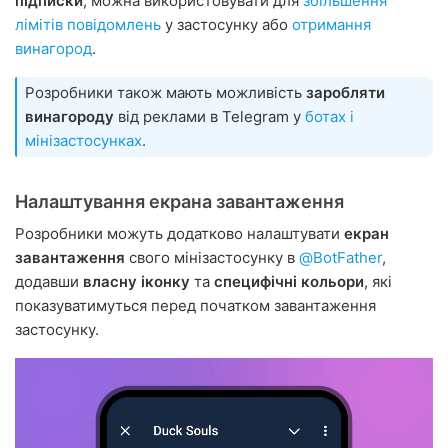
підписки
, можна використовувати для
збільшення
лімітів повідомлень
у застосунку або
отримання
винагород
.
Розробники також мають можливість
заробляти
винагороду
від реклами в Telegram у
ботах і
мінізастосунках
.
Налаштування екрана завантаження
Розробники можуть додатково налаштувати
екран
завантаження
свого мінізастосунку в
@BotFather
,
додавши
власну іконку
та
специфічні кольори
, які
показуватимуться перед початком завантаження
застосунку.