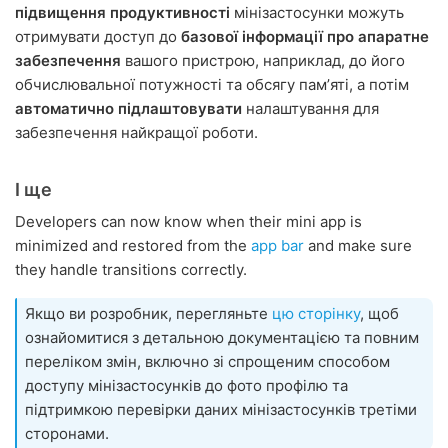
підвищення продуктивності
мінізастосунки можуть
отримувати доступ до
базової інформації про апаратне
забезпечення
вашого пристрою, наприклад, до його
обчислювальної потужності та обсягу памʼяті, а потім
автоматично підлаштовувати
налаштування для
забезпечення найкращої роботи.
І ще
Developers can now know when their mini app is
minimized and restored from the
app bar
and make sure
they handle transitions correctly.
Якщо ви розробник, перегляньте
цю сторінку
, щоб
ознайомитися з детальною документацією та повним
переліком змін, включно зі спрощеним способом
доступу мінізастосунків до фото профілю та
підтримкою перевірки даних мінізастосунків третіми
сторонами.