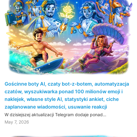
Gościnne boty AI, czaty bot-z-botem, automatyzacja
czatów, wyszukiwarka ponad 100 milionów emoji i
naklejek, własne style AI, statystyki ankiet, ciche
zaplanowane wiadomości, usuwanie reakcji
W dzisiejszej aktualizacji Telegram dodaje ponad…
May 7, 2026