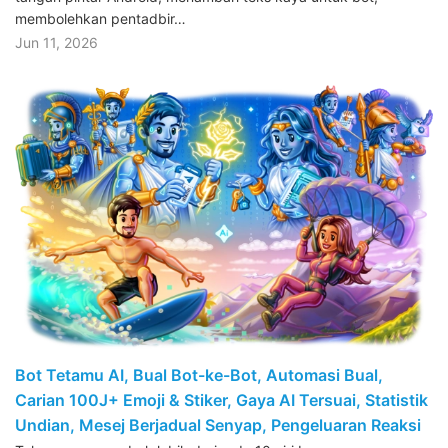
membolehkan pentadbir…
Jun 11, 2026
Bot Tetamu AI, Bual Bot-ke-Bot, Automasi Bual,
Carian 100J+ Emoji & Stiker, Gaya AI Tersuai, Statistik
Undian, Mesej Berjadual Senyap, Pengeluaran Reaksi