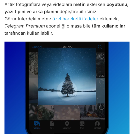
Artık fotoğraflara veya videolara
metin
eklerken
boyutunu
,
yazı tipini
ve
arka planını
değiştirebilirsiniz.
Görüntülerdeki metne
özel hareketli ifadeler
eklemek,
Telegram Premium
aboneliği olmasa bile
tüm kullanıcılar
tarafından kullanılabilir.