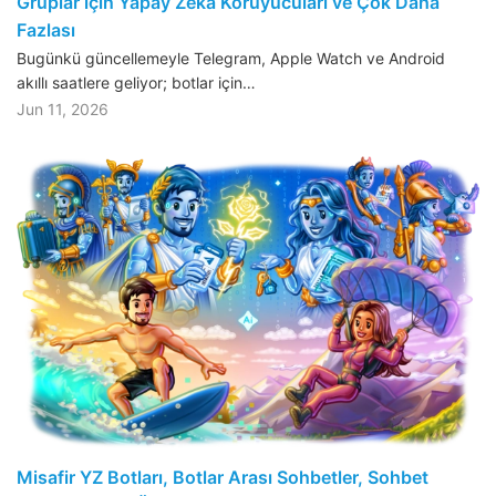
Gruplar için Yapay Zeka Koruyucuları ve Çok Daha
Fazlası
Bugünkü güncellemeyle Telegram, Apple Watch ve Android
akıllı saatlere geliyor; botlar için…
Jun 11, 2026
Misafir YZ Botları, Botlar Arası Sohbetler, Sohbet