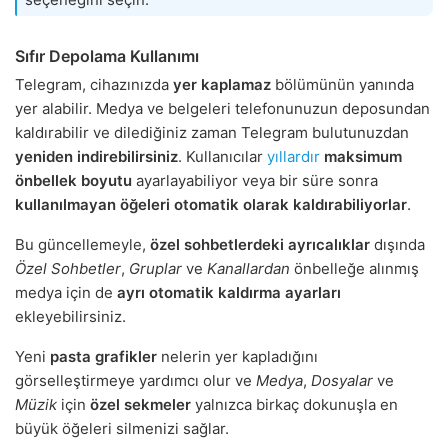
Sıfır Depolama Kullanımı
Telegram, cihazınızda
yer kaplamaz
bölümünün yanında
yer alabilir. Medya ve belgeleri telefonunuzun deposundan
kaldırabilir ve dilediğiniz zaman Telegram bulutunuzdan
yeniden indirebilirsiniz
. Kullanıcılar
yıllardır
maksimum
önbellek boyutu
ayarlayabiliyor veya bir süre sonra
kullanılmayan öğeleri otomatik olarak kaldırabiliyorlar
.
Bu güncellemeyle,
özel sohbetlerdeki
ayrıcalıklar
dışında
Özel Sohbetler
,
Gruplar
ve
Kanallardan
önbelleğe alınmış
medya için de
ayrı otomatik kaldırma ayarları
ekleyebilirsiniz.
Yeni
pasta grafikler
nelerin yer kapladığını
görselleştirmeye yardımcı olur ve
Medya
,
Dosyalar
ve
Müzik
için
özel sekmeler
yalnızca birkaç dokunuşla en
büyük öğeleri silmenizi sağlar.