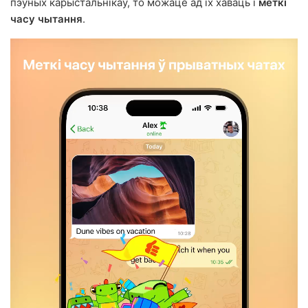
пэўных карыстальнікаў, то можаце ад іх хаваць і
меткі
часу чытання
.