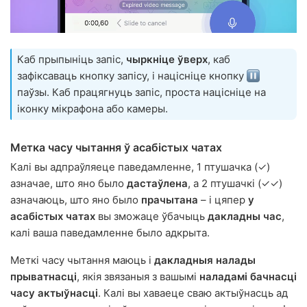
Каб прыпыніць запіс,
чыркніце ўверх
, каб
зафіксаваць кнопку запісу, і націсніце кнопку
паўзы. Каб працягнуць запіс, проста націсніце на
іконку мікрафона або камеры.
Метка часу чытання ў асабістых чатах
Калі вы адпраўляеце паведамленне, 1 птушачка (✓)
азначае, што яно было
дастаўлена
, а 2 птушачкі (✓✓)
азначаюць, што яно было
прачытана
– і цяпер
у
асабістых чатах
вы зможаце ўбачыць
дакладны час
,
калі ваша паведамленне было адкрыта.
Меткі часу чытання маюць і
дакладныя налады
прыватнасці
, якія звязаныя з вашымі
наладамі бачнасці
часу актыўнасці
. Калі вы хаваеце сваю актыўнасць ад