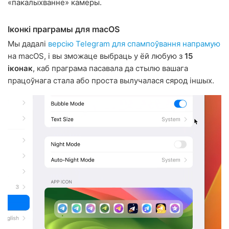
«пакалыхванне» камеры.
Іконкі праграмы для macOS
Мы дадалі
версію Telegram для спампоўвання напрамую
на macOS, і вы зможаце выбраць у ёй любую з
15
іконак
, каб праграма пасавала да стылю вашага
працоўнага стала або проста вылучалася сярод іншых.