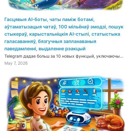
Гасцявыя AI-боты, чаты паміж ботамі,
аўтаматызацыя чатаў, 100 мільёнаў эмодзі, пошук
стыкераў, карыстальніцкія AI-стылі, статыстыка
галасаванняў, бязгучныя запланаваныя
паведамленні, выдаленне рэакцый
Telegram дадае больш за 10 новых функцый, уключаючы…
May 7, 2026