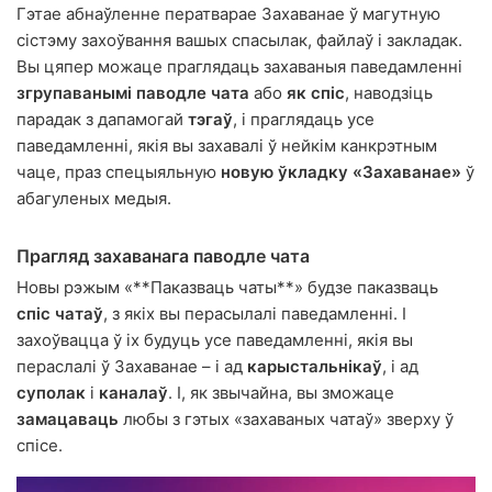
Гэтае абнаўленне ператварае Захаванае ў магутную
сістэму захоўвання вашых спасылак, файлаў і закладак.
Вы цяпер можаце праглядаць захаваныя паведамленні
згрупаванымі паводле чата
або
як спіс
, наводзіць
парадак з дапамогай
тэгаў
, і праглядаць усе
паведамленні, якія вы захавалі ў нейкім канкрэтным
чаце, праз спецыяльную
новую ўкладку «Захаванае»
ў
абагуленых медыя.
Прагляд захаванага паводле чата
Новы рэжым «**Паказваць чаты**» будзе паказваць
спіс чатаў
, з якіх вы перасылалі паведамленні. І
захоўвацца ў іх будуць усе паведамленні, якія вы
пераслалі ў Захаванае – і ад
карыстальнікаў
, і ад
суполак
і
каналаў
. І, як звычайна, вы зможаце
замацаваць
любы з гэтых «захаваных чатаў» зверху ў
спісе.