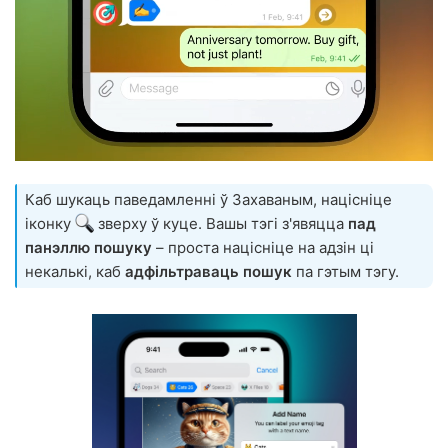
Каб шукаць паведамленні ў Захаваным, націсніце
іконку
зверху ў куце. Вашы тэгі з'явяцца
пад
панэллю пошуку
– проста націсніце на адзін ці
некалькі, каб
адфільтраваць пошук
па гэтым тэгу.