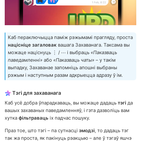
Каб пераключыцца паміж рэжымамі прагляду, проста
націсніце загаловак
вашага Захаванага. Таксама вы
можаце націснуць ⋮ / ⋯ і выбраць
«Паказваць
паведамленні»
або
«Паказваць чаты»
– у такім
выпадку, Захаванае запомніць апошні выбраны
рэжым і наступным разам адкрыецца адразу ў ім.
Тэгі для захаванага
Каб усё добра ўпарадкаваць, вы можаце дадаць
тэгі
да
вашых захаваных паведамленняў, і гэта дазволіць вам
хутка
фільтраваць
іх падчас пошуку.
Праз тое, што тэгі – па сутнасці
эмодзі
, то дадаць тэг
так жа проста, як пакінуць рэакцыю – але ў тэгаў яшчэ