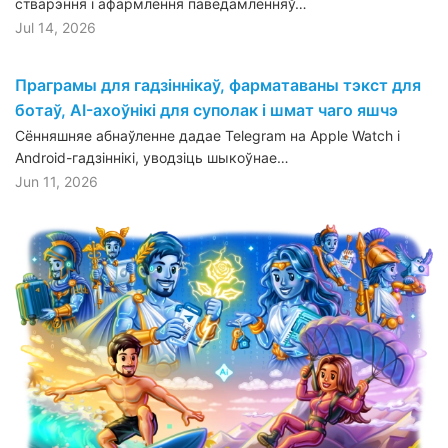
стварэння і афармлення паведамленняў…
Jul 14, 2026
Праграмы для гадзіннікаў, фарматаваны тэкст для
ботаў, AI-ахоўнікі для суполак і шмат чаго яшчэ
Сённяшняе абнаўленне дадае Telegram на Apple Watch і
Android-гадзіннікі, уводзіць шыкоўнае…
Jun 11, 2026