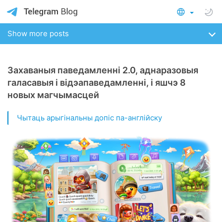
Show more posts
Захаваныя паведамленні 2.0, аднаразовыя
галасавыя і відэапаведамленні, і яшчэ 8
новых магчымасцей
Чытаць арыгінальны допіс па-англійску