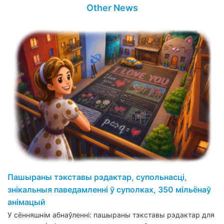
Other News
Пашыраны тэкставы рэдактар, супольнасці,
знікальныя паведамленні ў суполках, 350 мільёнаў
анімацый
У сённяшнім абнаўленні: пашыраны тэкставы рэдактар для