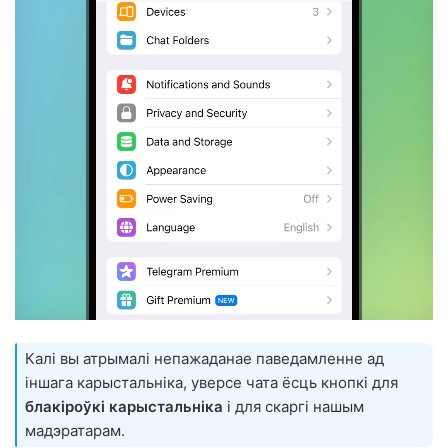
Калі вы атрымалі непажаданае паведамленне ад
іншага карыстальніка, уверсе чата ёсць кнопкі для
блакіроўкі карыстальніка
і для скаргі нашым
мадэратарам.