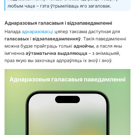
любым чаце – гэта ўтрымліваць яго загаловак.
Аднаразовыя галасавыя і відэапаведамленні
Налада
аднаразовасці
цяпер таксама даступная для
галасавых
і
відэапаведамленняў
. Такія паведамленні
можна будзе прайграць толькі
аднойчы
, а пасля яны
імгненна
аўтаматычна выдаляюцца
– з анімацыяй,
праз якую вы захочаце адпраўляць іх зноў і зноў.