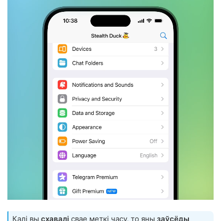
Калі вы
схавалі
свае меткі часу, то яны
заўсёды