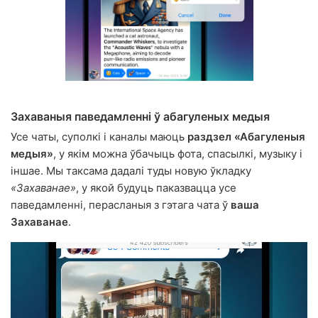
Захаваныя паведамленні ў абагуленых медыя
Усе чаты, суполкі і каналы маюць
раздзел «Абагуленыя
медыя»
, у якім можна ўбачыць фота, спасылкі, музыку і
іншае. Мы таксама дадалі туды новую ўкладку
«Захаванае»
, у якой будуць паказвацца усе
паведамленні, перасланыя з гэтага чата ў
ваша
Захаванае
.