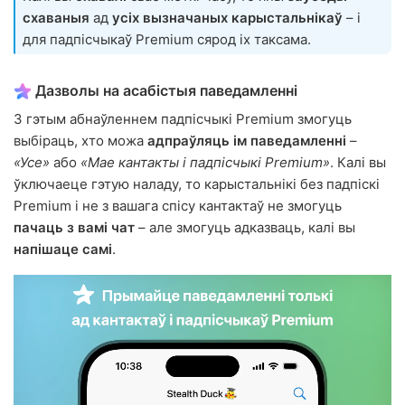
схаваныя
ад
усіх вызначаных карыстальнікаў
– і
для падпісчыкаў Premium сярод іх таксама.
Дазволы на асабістыя паведамленні
З гэтым абнаўленнем падпісчыкі Premium змогуць
выбіраць, хто можа
адпраўляць ім паведамленні
–
«Усе»
або
«Мае кантакты і падпісчыкі Premium»
. Калі вы
ўключаеце гэтую наладу, то карыстальнікі без падпіскі
Premium і не з вашага спісу кантактаў не змогуць
пачаць з вамі чат
– але змогуць адказваць, калі вы
напішаце самі
.