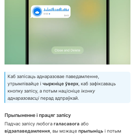
Каб запісаць аднаразовае паведамленне,
утрымлівайце і
чыркніце ўверх
, каб зафіксаваць
кнопку запісу, а потым націсніце
іконку
аднаразовасці
перад адпраўкай.
Прыпыненне і працяг запісу
Падчас запісу любога
галасавога
або
відэапаведамлення
, вы можаце
прыпыніць
і потым