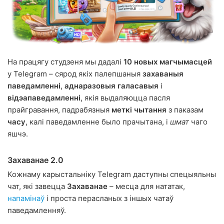
На працягу студзеня мы дадалі
10 новых магчымасцей
у Telegram – сярод якіх палепшаныя
захаваныя
паведамленні
,
аднаразовыя галасавыя
і
відэапаведамленні
, якія выдаляюцца пасля
прайгравання, падрабязныя
меткі чытання
з паказам
часу
, калі паведамленне было прачытана, і
шмат
чаго
яшчэ.
Захаванае 2.0
Кожнаму карыстальніку Telegram даступны спецыяльны
чат, які завецца
Захаванае
– месца для нататак,
напамінаў
і проста перасланых з іншых чатаў
паведамленняў.