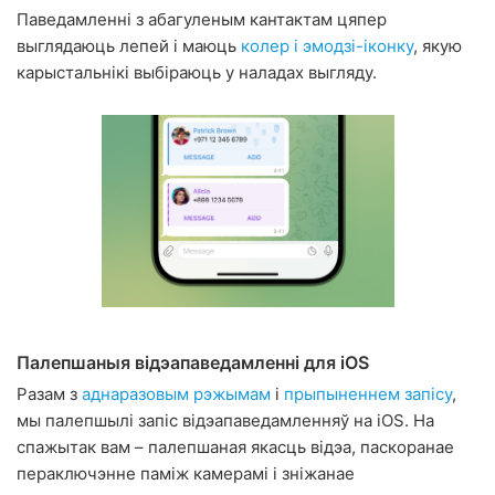
Паведамленні з абагуленым кантактам цяпер
выглядаюць лепей і маюць
колер і эмодзі-іконку
, якую
карыстальнікі выбіраюць у наладах выгляду.
Палепшаныя відэапаведамленні для iOS
Разам з
аднаразовым рэжымам
і
прыпыненнем запісу
,
мы палепшылі запіс відэапаведамленняў на iOS. На
спажытак вам – палепшаная якасць відэа, паскоранае
пераключэнне паміж камерамі і зніжанае