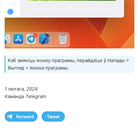
Каб змяніць іконку праграмы, перайдзіце ў
Налады >
Выгляд > Іконка праграмы
.
1 лютага, 2024
Каманда Telegram
Forward
Tweet