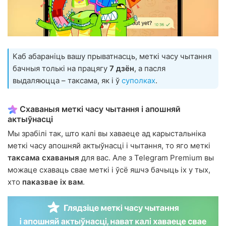
Каб абараніць вашу прыватнасць, меткі часу чытання
бачныя толькі на працягу
7 дзён
, а пасля
выдаляюцца – таксама, як і ў
суполках
.
Схаваныя меткі часу чытання і апошняй
актыўнасці
Мы зрабілі так, што калі вы хаваеце ад карыстальніка
меткі часу апошняй актыўнасці і чытання, то яго меткі
таксама схаваныя
для вас. Але з Telegram Premium вы
можаце схаваць свае меткі і ўсё яшчэ бачыць іх у тых,
хто
паказвае іх вам
.