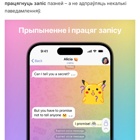
працягнуць запіс
пазней – а не адпраўляць некалькі
паведамленняў.