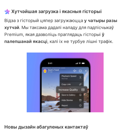
Хутчэйшая загрузка і якасныя гісторыі
Відэа з гісторый цяпер загружаюцца
у чатыры разы
хутчэй
. Мы таксама дадалі наладу для падпісчыкаў
Premium, якая дазволіць праглядаць гісторыі
ў
палепшанай якасці
, калі іх не турбуе лішні трафік.
Новы дызайн абагуленых кантактаў