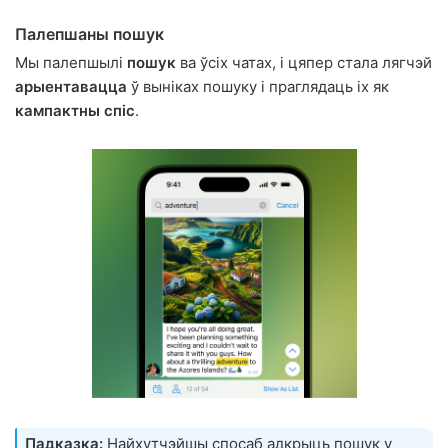
Палепшаны пошук
Мы палепшылі
пошук
ва ўсіх чатах, і цяпер стала лягчэй
арыентавацца
ў выніках пошуку і праглядаць іх як
кампактны спіс
.
Падказка:
Найхутчэйшы спосаб адкрыць пошук у