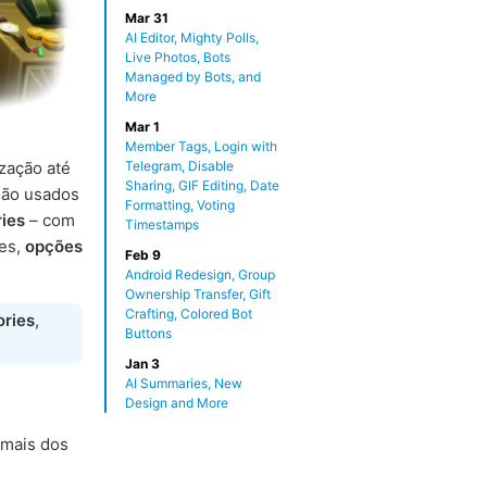
Mar 31
AI Editor, Mighty Polls,
Live Photos, Bots
Managed by Bots, and
More
Mar 1
Member Tags, Login with
Telegram, Disable
zação até
Sharing, GIF Editing, Date
são usados
Formatting, Voting
ries
– com
Timestamps
es,
opções
Feb 9
Android Redesign, Group
Ownership Transfer, Gift
Crafting, Colored Bot
ories
,
Buttons
Jan 3
AI Summaries, New
Design and More
 mais dos