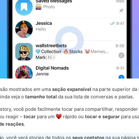
s são mostrados em uma
seção expansível
na parte superior da 
inda veja o
tamanho total
da sua lista de conversas e pastas.
story, você pode facilmente tocar para compartilhar, responde
ou reagir –
tocar
para um
rápido ou
tocar e segurar
para us
de reações
.
o, você verá stories de todos os
seus contatos
na sua página in