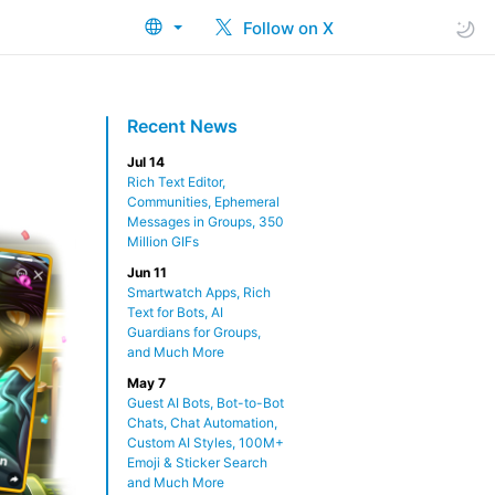
Follow on X
Recent News
Jul 14
Rich Text Editor,
Communities, Ephemeral
Messages in Groups, 350
Million GIFs
Jun 11
Smartwatch Apps, Rich
Text for Bots, AI
Guardians for Groups,
and Much More
May 7
Guest AI Bots, Bot-to-Bot
Chats, Chat Automation,
Custom AI Styles, 100M+
Emoji & Sticker Search
and Much More