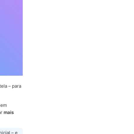
tela – para
r em
ar
mais
icial – e