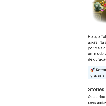
Hoje, o T
agora. Na 
por mais 
um
modo d
de duraçã
Setem
graças a
Stories
Os storie
seus amigo