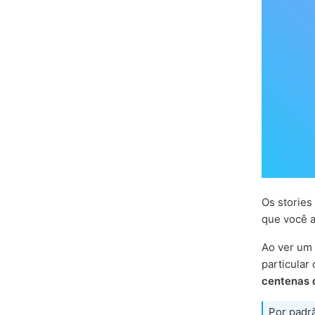
Os storie
que você a
Ao ver um 
particular 
centenas 
Por padrã