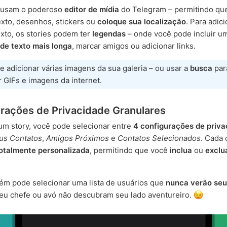
s usam o poderoso
editor de mídia
do Telegram – permitindo qu
exto, desenhos, stickers ou
coloque sua localização
. Para adic
xto, os stories podem ter
legendas
– onde você pode incluir u
de texto mais longa
, marcar amigos ou adicionar links.
 adicionar várias imagens da sua galeria – ou usar a
busca
par
 GIFs e imagens da internet.
rações de Privacidade Granulares
um story, você pode selecionar entre
4 configurações de priva
us Contatos
,
Amigos Próximos
e
Contatos Selecionados
. Cada
otalmente personalizada
, permitindo que você
inclua
ou
exclu
ém pode selecionar uma lista de usuários que
nunca verão seu
eu chefe ou avó não descubram seu lado aventureiro.