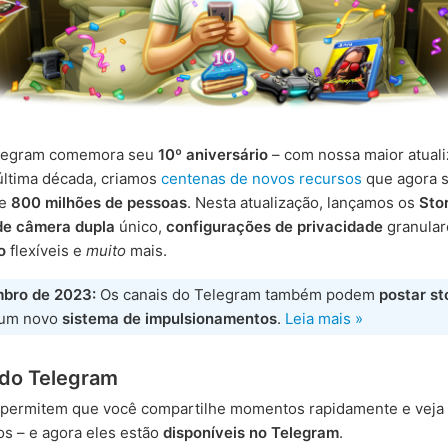
elegram comemora seu
10º aniversário
– com nossa maior atuali
última década, criamos
centenas de novos recursos
que agora 
de
800 milhões de pessoas
. Nesta atualização, lançamos os
Sto
e câmera dupla
único,
configurações de privacidade
granular
o
flexíveis e
muito
mais.
bro de 2023:
Os canais do Telegram também podem
postar st
 um novo
sistema de impulsionamentos
.
Leia mais »
 do Telegram
s permitem que você compartilhe momentos rapidamente e veja
s – e agora eles estão
disponíveis no Telegram
.