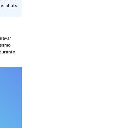
eus
chats
gravar
esmo
durante