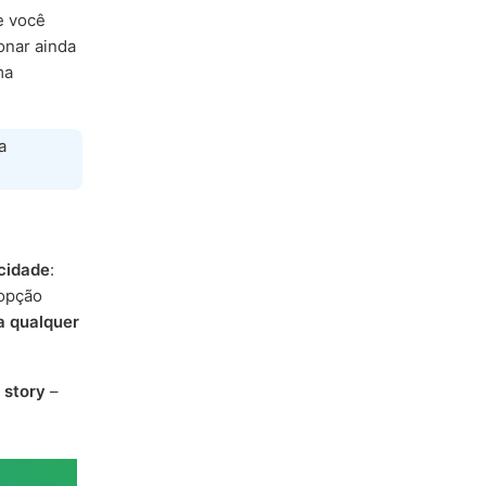
e você
ionar ainda
ma
a
cidade
:
 opção
a qualquer
 story
–