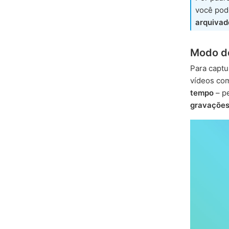
você po
arquivad
Modo d
Para captu
vídeos co
tempo
– p
gravaçõe