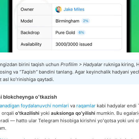
ngizdan birini taqish uchun
Profilim > Hadyalar
rukniga kiring, 
bosing va
“Taqish”
bandini tanlang. Agar keyinchalik hadyani yec
z asl koʻrinishiga qaytadi.
i blokcheynga oʻtkazish
lanadigan foydalanuvchi nomlari
va
raqamlar
kabi hadyalar endi
 orqali
oʻtkazilishi
yoki
auksionga qoʻyilishi
mumkin. Bu egalar
radi — hatto ular Telegram hisobiga kirishni yoʻqotsa yoki uni o
am.