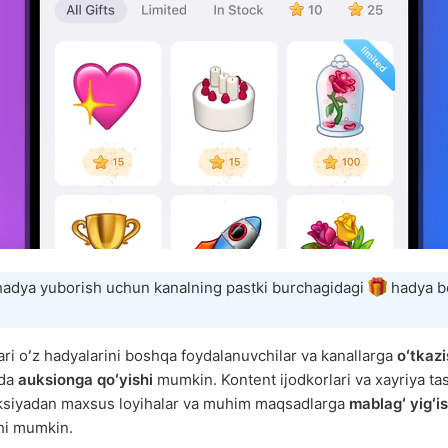
hadya yuborish uchun kanalning pastki burchagidagi
hadya be
ari oʻz hadyalarini boshqa foydalanuvchilar va kanallarga
oʻtkazi
nda
auksionga qoʻyishi
mumkin. Kontent ijodkorlari va xayriya tas
ksiyadan maxsus loyihalar va muhim maqsadlarga
mablagʻ yigʻi
hi mumkin.