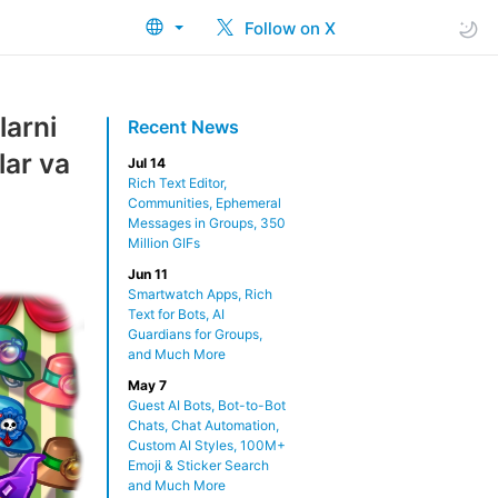
Follow on X
larni
Recent News
lar va
Jul 14
Rich Text Editor,
Communities, Ephemeral
Messages in Groups, 350
Million GIFs
Jun 11
Smartwatch Apps, Rich
Text for Bots, AI
Guardians for Groups,
and Much More
May 7
Guest AI Bots, Bot-to-Bot
Chats, Chat Automation,
Custom AI Styles, 100M+
Emoji & Sticker Search
and Much More