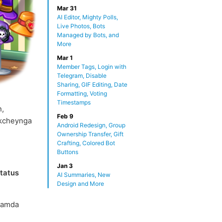
Mar 31
AI Editor, Mighty Polls,
Live Photos, Bots
Managed by Bots, and
More
Mar 1
Member Tags, Login with
Telegram, Disable
Sharing, GIF Editing, Date
Formatting, Voting
Timestamps
n,
Feb 9
okcheynga
Android Redesign, Group
Ownership Transfer, Gift
Crafting, Colored Bot
Buttons
Jan 3
status
AI Summaries, New
Design and More
hamda