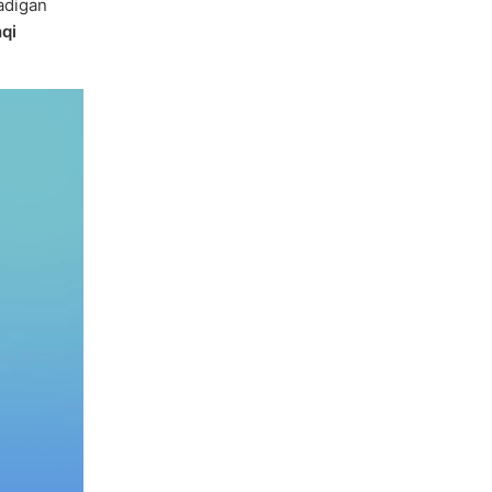
nadigan
qi