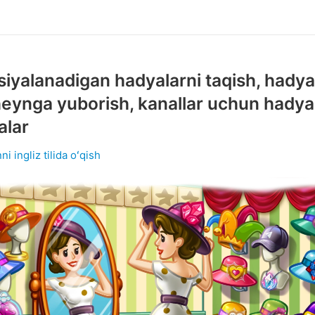
siyalanadigan hadyalarni taqish, hadya
eynga yuborish, kanallar uchun hadya
alar
ni ingliz tilida oʻqish