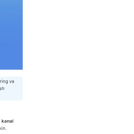
ring va
ish
i
kanal
in.