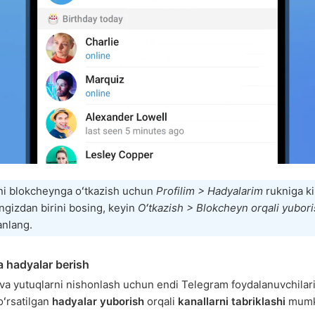
ni blokcheynga oʻtkazish uchun
Profilim > Hadyalarim
rukniga ki
ngizdan birini bosing, keyin
Oʻtkazish > Blokcheyn orqali yubor
anlang.
a hadyalar berish
va yutuqlarni nishonlash uchun endi Telegram foydalanuvchilar
ʻrsatilgan
hadyalar yuborish
orqali
kanallarni tabriklashi
mumk