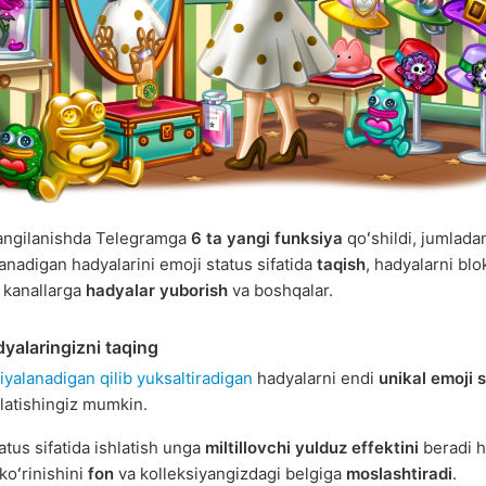
angilanishda Telegramga
6 ta yangi funksiya
qoʻshildi, jumlada
lanadigan hadyalarini emoji status sifatida
taqish
, hadyalarni bl
, kanallarga
hadyalar yuborish
va boshqalar.
dyalaringizni taqing
iyalanadigan qilib yuksaltiradigan
hadyalarni endi
unikal emoji 
hlatishingiz mumkin.
atus sifatida ishlatish unga
miltillovchi yulduz effektini
beradi 
 koʻrinishini
fon
va kolleksiyangizdagi belgiga
moslashtiradi
.