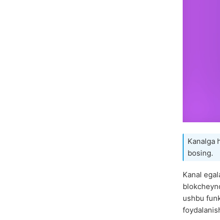
Kanalga 
bosing.
Kanal egal
blokchey
ushbu fun
foydalanis