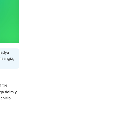
Hadya
hsangiz,
 TON
iga
doimiy
ʻchirib