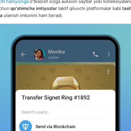
ON hamyoniga
oʻtkazish sizga auksion saytlar yoki kolleksiyala
uchun
qoʻshimcha imtiyozlar
taklif qiluvchi platformalar kabi
tash
ga
ulanish imkonini ham beradi.