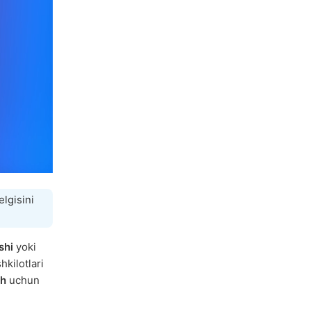
lgisini
shi
yoki
hkilotlari
sh
uchun