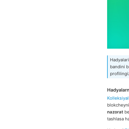
Hadyalari
bandini 
profilingi
Hadyalarn
Kolleksiya
blokcheyni
nazorat
be
tashlasa h