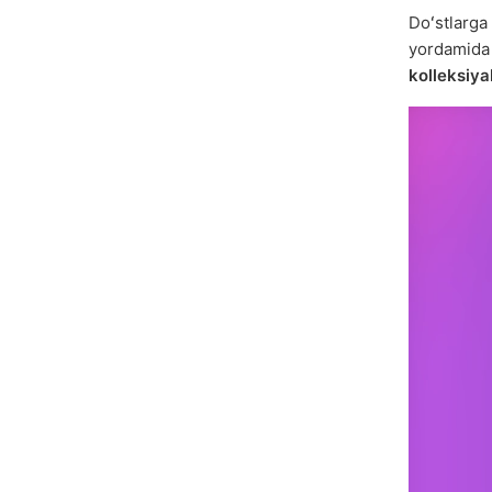
Doʻstlarga
yordamid
kolleksiy