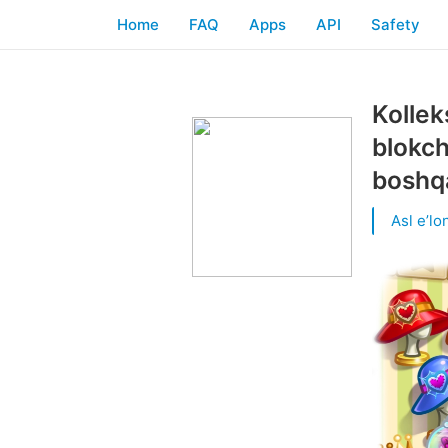
Home
FAQ
Apps
API
Safety
Kollek
blokch
boshq
Asl eʼlon