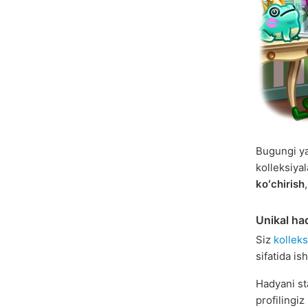
Bugungi y
kolleksiya
koʻchirish
Unikal ha
Siz
kolleks
sifatida is
Hadyani st
profilingiz