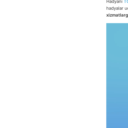
Hadyani
T
hadyalar 
xizmatlar