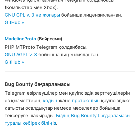
(Компьютер мен Xbox).
GNU GPL v. 3 не жоғары
бойынша лицензияланған.
GitHub »
MadelineProto
(Бейресми)
PHP MTProto Telegram қолданбасы.
GNU AGPL v. 3
бойынша лицензияланған.
GitHub »
Bug Bounty бағдарламасы
Telegram әзірлеушілер мен қауіпсіздік зерттеушілерін
өз қызметтерін,
кодын
және
протоколын
қауіпсіздікке
қатысты осалдықтар немесе мәселелер бойынша
тексеруге шақырады.
Біздің Bug Bounty бағдарламасы
туралы көбірек біліңіз
.