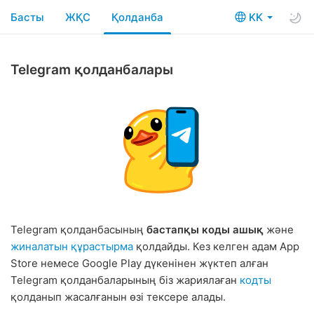
Басты
ЖҚС
Қолданба
KK
Telegram қолданбалары
Telegram қолданбаcының
бастапқы коды ашық
және
жиналатын құрастырма
қолдайды. Кез келген адам App
Store немесе Google Play дүкенінен жүктеп алған
Telegram қолданбаларының біз жариялаған
кодты
қолданып жасалғанын өзі тексере алады.