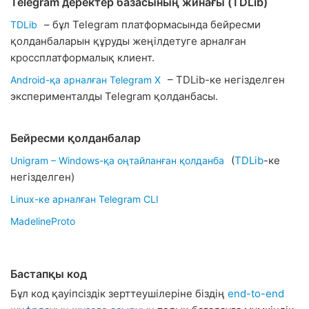
Telegram деректер базасының жинағы (TDLib)
– бұл Telegram платформасында бейресми
TDLib
қолданбаларын құруды жеңілдетуге арналған
кроссплатформалық клиент.
– TDLib-ке негізделген
Android-қа арналған Telegram X
эксперименталды Telegram қолданбасы.
Бейресми қолданбалар
(
TDLib
-ке
Unigram – Windows-қа оңтайланған қолданба
негізделген)
Linux-ке арналған Telegram CLI
MadelineProto
Бастапқы код
Бұл код қауіпсіздік зерттеушілеріне біздің
end-to-end