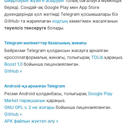
шифрлауын жүзеге асыруын
толық бағалауға мүмкіндік
береді. Сондай-ақ Google Play мен App Store
дүкендерінде қол жетімді Telegram қосымшалары біз
GitHub-та жариялаған
кодтың
көмегімен жасалғанын
тәуелсіз тексеруге
болады.
Telegram мәліметтер базасының жинағы
Бейресми Telegram қолдансын жасауға арналған
кроссплатформалық жинағы, толығырақ
TDLib
қараңыз.
Boost 1.0
бойынша лицензияланған.
GitHub »
Android–қа арналған Telegram
Ресми Android қолданбасы, толығырақ
Google Play
Market парақшасын
қараңыз.
GNU GPL v. 2 не жоғары
бойынша лицензияланған.
GitHub »
APK файлын жүктеп алу »