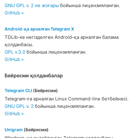
GNU GPL v. 2 не жоғары
бойынша лицензияланған.
GitHub »
Android-қа арналған Telegram X
TDLib-ке негізделген Android-қа арналған балама
қолданбасы.
GPL v.3.0
бойынша лицензияланған.
GitHub »
Бейресми қолданбалар
Telegram CLI
(Бейресми)
Telegram-ға арналған Linux Command-line бетбейнесі.
GNU GPL v. 2
бойынша лицензияланған.
GitHub »
Unigram
(Бейресми)
Windows-қа оңтайланған Telegram қолданбасы