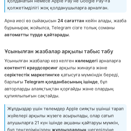
қолданатын немесе Apple Pay не Google Pay-ға
қолжетімділігі жоқ қолданушыларға арналған.
Арна иесі өз сыйақысын
24 сағаттан
кейін алады, жазба
бұрынырақ жойылса, Telegram сізге толық соманы
автоматты түрде қайтарады
.
Ұсынылған жазбалар арқылы табыс табу
Ұсынылған жазбалар кез келген
көлемдегі
арналарға
контентті краудсорсинг
арқылы жинауға және
серіктестік маркетингке
қатысуға мүмкіндік береді,
барлығы
Telegram қолданбасының ішінде
, бұл
авторларды алаяқтықтан қорғайды және олардың
құпиялылығын сақтайды.
Жұлдыздар үшін төлемдер Apple сияқты үшінші тарап
жүйелері арқылы жүзеге асырылады, олар сатып
алушыларға 21 күн ішінде ақшаны қайтаруы мүмкін,
бұл теңгеріміңізден
жұлдыздардың
шегерілуіне