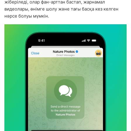
жіберіледі, олар фан-арттан бастап, жарнамал
видеолары, өнімге шолу және тағы басқа кез келген
нәрсе болуы мүмкін.