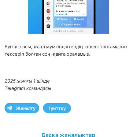
Бүгінге осы, жаңа мүмкіндіктердің келесі топтамасын
тексеріп болған соң, қайта ораламыз.
2025 жылғы 1 шілде
Telegram командасы
Жөнелту
Туиттеу
Басқа жаңалықтар