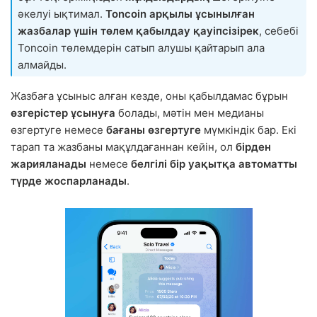
әкелуі ықтимал.
Toncoin арқылы ұсынылған
жазбалар үшін төлем қабылдау қауіпсізірек
, себебі
Toncoin төлемдерін сатып алушы қайтарып ала
алмайды.
Жазбаға ұсыныс алған кезде, оны қабылдамас бұрын
өзгерістер ұсынуға
болады, мәтін мен медианы
өзгертуге немесе
бағаны өзгертуге
мүмкіндік бар. Екі
тарап та жазбаны мақұлдағаннан кейін, ол
бірден
жарияланады
немесе
белгілі бір уақытқа автоматты
түрде жоспарланады
.