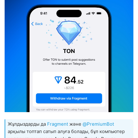
Жұлдыздарды да
Fragment
және
@PremiumBot
арқылы топтап сатып алуға болады, бұл компьютер