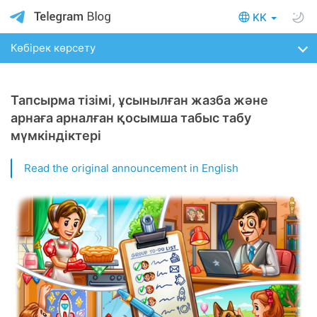
KK
Көбірек көрсету
Тапсырма тізімі, ұсынылған жазба және
арнаға арналған қосымша табыс табу
мүмкіндіктері
Read the original announcement in English