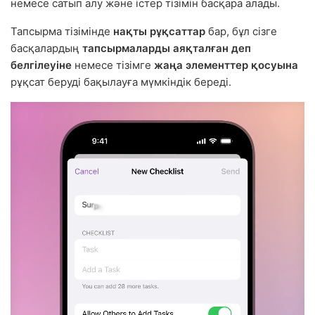
немесе сатып алу және істер тізімін басқара алады.
Тапсырма тізімінде
нақты рұқсаттар
бар, бұл сізге
басқалардың
тапсырмаларды аяқталған деп
белгілеуіне
немесе тізімге
жаңа элементтер қосуына
рұқсат беруді бақылауға мүмкіндік береді.