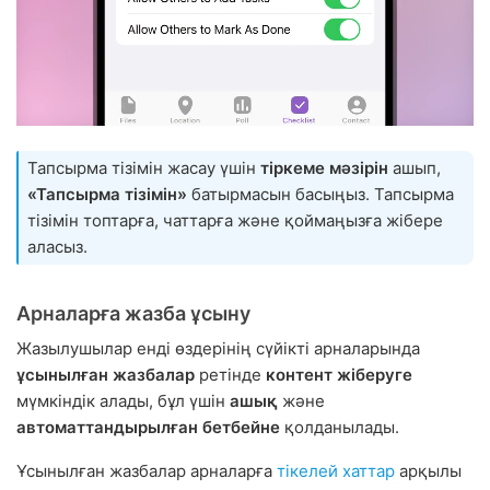
Тапсырма тізімін жасау үшін
тіркеме мәзірін
ашып,
«Тапсырма тізімін»
батырмасын басыңыз. Тапсырма
тізімін топтарға, чаттарға және қоймаңызға жібере
аласыз.
Арналарға жазба ұсыну
Жазылушылар енді өздерінің сүйікті арналарында
ұсынылған жазбалар
ретінде
контент жіберуге
мүмкіндік алады, бұл үшін
ашық
және
автоматтандырылған бетбейне
қолданылады.
Ұсынылған жазбалар арналарға
тікелей хаттар
арқылы