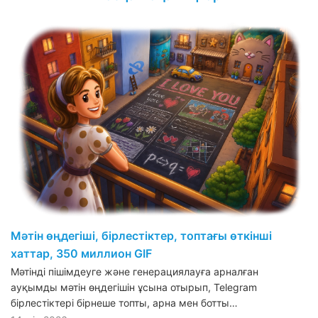
Мәтін өңдегіші, бірлестіктер, топтағы өткінші
хаттар, 350 миллион GIF
Мәтінді пішімдеуге және генерациялауға арналған
ауқымды мәтін өңдегішін ұсына отырып, Telegram
бірлестіктері бірнеше топты, арна мен ботты…