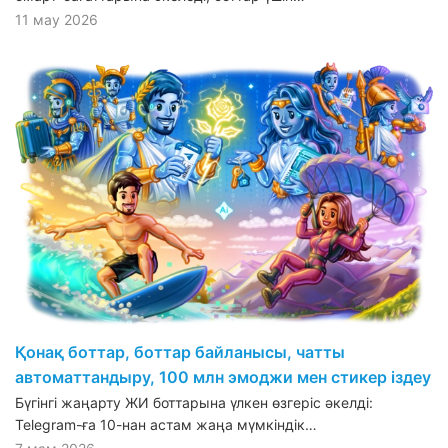
11 мау 2026
Қонақ боттар, боттар байланысы, чатты
автоматтандыру, 100 млн эмоджи мен стикер іздеу
Бүгінгі жаңарту ЖИ боттарына үлкен өзгеріс әкелді:
Telegram-ға 10-нан астам жаңа мүмкіндік…