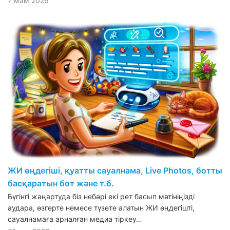
7 мам 2026
ЖИ өңдегіші, қуатты сауалнама, Live Photos, ботты
басқаратын бот және т.б.
Бүгінгі жаңартуда біз небәрі екі рет басып мәтініңізді
аудара, өзгерте немесе түзете алатын ЖИ өңдегішті,
сауалнамаға арналған медиа тіркеу…