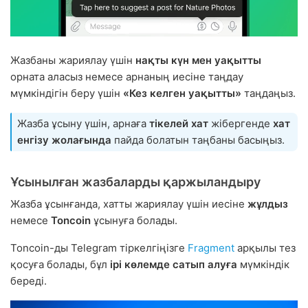
Жазбаны жариялау үшін
нақты күн мен уақытты
орната аласыз немесе арнаның иесіне таңдау
мүмкіндігін беру үшін
«Кез келген уақытты»
таңдаңыз.
Жазба ұсыну үшін, арнаға
тікелей хат
жібергенде
хат
енгізу жолағында
пайда болатын таңбаны басыңыз.
Ұсынылған жазбаларды қаржыландыру
Жазба ұсынғанда, хатты жариялау үшін иесіне
жұлдыз
немесе
Toncoin
ұсынуға болады.
Toncoin-ды Telegram тіркелгіңізге
Fragment
арқылы тез
қосуға болады, бұл
ірі көлемде сатып алуға
мүмкіндік
береді.