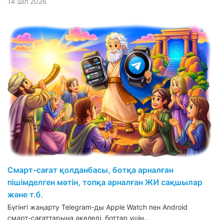
14 шіл 2026
Смарт-сағат қолданбасы, ботқа арналған
пішімделген мәтін, топқа арналған ЖИ сақшылар
және т.б.
Бүгінгі жаңарту Telegram-ды Apple Watch пен Android
смарт-сағаттарына әкеледі, боттар үшін…