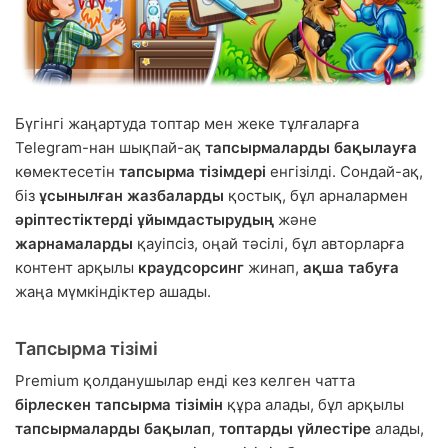
Бүгінгі жаңартуда топтар мен жеке тұлғаларға
Telegram-нан шықпай-ақ
тапсырмаларды бақылауға
көмектесетін
тапсырма тізімдері
енгізілді. Сондай-ақ,
біз
ұсынылған жазбаларды
қостық, бұл арналармен
әріптестіктерді ұйымдастырудың
және
жарнамаларды
қауіпсіз, оңай тәсілі, бұл авторларға
контент арқылы
краудсорсинг
жинап,
ақша табуға
жаңа мүмкіндіктер ашады.
Тапсырма тізімі
Premium қолданушылар енді кез келген чатта
бірлескен тапсырма тізімін
құра алады, бұл арқылы
тапсырмаларды бақылап
,
топтарды үйлестіре
алады,