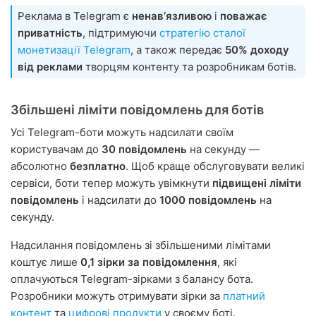
Реклама в Telegram є
ненавʼязливою
і
поважає
приватність
, підтримуючи
стратегію сталої
монетизації Telegram
, а також передає
50% доходу
від реклами
творцям контенту та розробникам ботів.
Збільшені ліміти повідомлень для ботів
Усі Telegram-боти можуть надсилати своїм
користувачам до
30 повідомлень
на секунду —
абсолютно
безплатно
. Щоб краще обслуговувати великі
сервіси, боти тепер можуть увімкнути
підвищені ліміти
повідомлень
і надсилати до
1000 повідомлень
на
секунду.
Надсилання повідомлень зі збільшеними лімітами
коштує лише
0,1 зірки за повідомлення
, які
оплачуються Telegram-зірками з балансу бота.
Розробники можуть отримувати зірки за
платний
контент
та
цифрові продукти
у своєму боті.