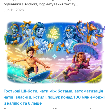
годинники з Android, форматування тексту…
Jun 11, 2026
Гостьові ШІ-боти, чати між ботами, автоматизація
чатів, власні ШІ-стилі, пошук понад 100 млн емоджі
й наліпок та більше