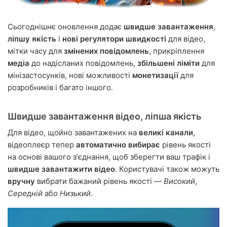
Сьогоднішнє оновлення додає
швидше завантаження
,
ліпшу якість
і
нові регулятори швидкості
для відео,
мітки часу для
змінених повідомлень
, прикріплення
медіа
до надісланих повідомлень,
збільшені ліміти
для
мінізастосунків, нові можливості
монетизації
для
розробників і багато іншого.
Швидше завантаження відео, ліпша якість
Для відео, щойно завантажених на
великі канали
,
відеоплеєр тепер
автоматично вибирає
рівень якості
на основі вашого зʼєднання, щоб зберегти ваш трафік і
швидше завантажити відео
. Користувачі також можуть
вручну
вибрати бажаний рівень якості —
Високий
,
Середній
або
Низький
.