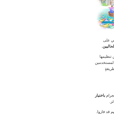
ي على
حاليين
.
 تنظيمها
 المستخدمين
ريقةٍ
يجرام
باختيار
ز.
 قد فازوا.