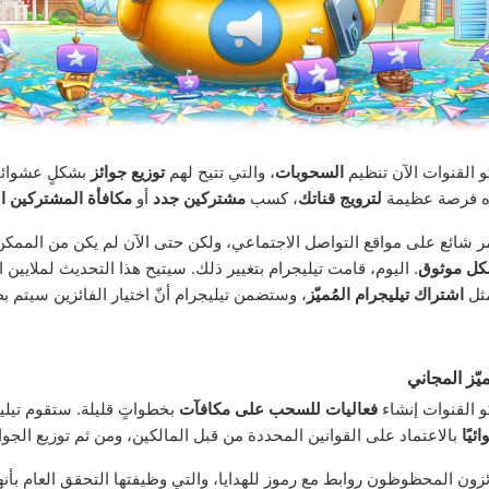
 القنوات الآن تنظيم
السحوبات
، والتي تتيح لهم
توزيع جوائز
بشكلٍ عشوائ
ذه فرصة عظيمة
لترويج قناتك
، كسب
مشتركين جدد
أو
مكافأة المشتركين ال
 شائع على مواقع التواصل الاجتماعي، ولكن حتى الآن لم يكن من الممكن
كل موثوق
. اليوم، قامت تيليجرام بتغيير ذلك. سيتيح هذا التحديث لملايين
مثل
اشتراك تيليجرام المُميّز
، وستضمن تيليجرام أنّ اختيار الفائزين سيتم بط
ميّز المجاني
 القنوات إنشاء
فعاليات للسحب على مكافآت
بخطواتٍ قليلة. ستقوم تيل
ئيًا
بالاعتماد على القوانين المحددة من قبل المالكين، ومن ثم توزيع الجوائ
زون المحظوظون روابط مع رموزٍ للهدايا، والتي وظيفتها التحقق العام بأنهم