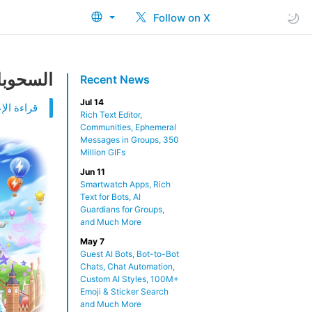
Follow on X
السحوبات
Recent News
Jul 14
قراءة الإع
Rich Text Editor,
Communities, Ephemeral
Messages in Groups, 350
Million GIFs
Jun 11
Smartwatch Apps, Rich
Text for Bots, AI
Guardians for Groups,
and Much More
May 7
Guest AI Bots, Bot-to-Bot
Chats, Chat Automation,
Custom AI Styles, 100M+
Emoji & Sticker Search
and Much More