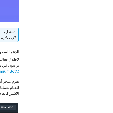
تستطيع ال
الإحصائيات
الدفع للسحو
لإطلاق فعال
يرغبون في من
@PremiumBot
يقوم متجر أب
للقيام بعملي
الاشتراكات
ف