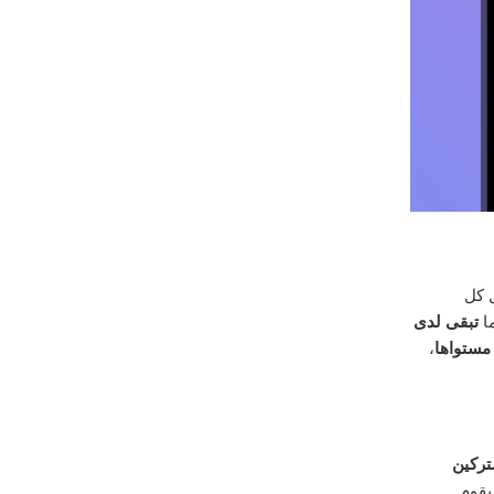
 كل
ما
تبقى لدى
مستواها
،
تركين
يقوم