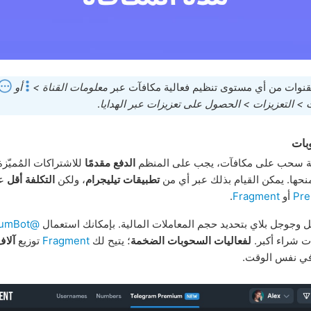
قنوات من أي مستوى تنظيم فعالية مكافآت عبر
معلومات القناة >
أو
 > التعزيزات > الحصول على تعزيزات عبر الهدايا
.
بات
ية سحب على مكافآت، يجب على المنظم
الدفع مقدمًا
للاشتراكات المُميّزة
حها. يمكن القيام بذلك عبر أي من
تطبيقات تيليجرام
، ولكن
التكلفة أقل
عب
أو
Fragment
.
ل وجوجل بلاي بتحديد حجم المعاملات المالية. بإمكانك استعمال
@PremiumBot
ات شراء أكبر.
لفعاليات السحوبات الضخمة
؛ يتيح لك
Fragment
توزيع
آلاف
ي نفس الوقت.