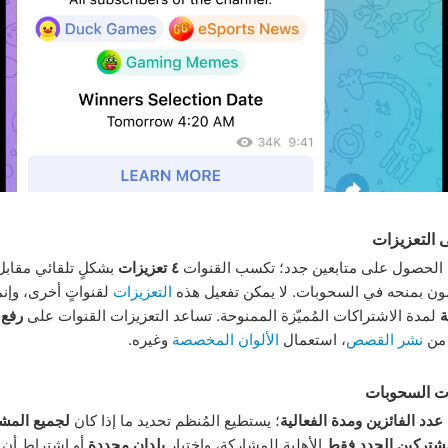
 التعزيزات
ى الحصول على متابعين جدد؛ تكسب القنوات
٤ تعزيزات
بشكلٍ تلقائي مقابل
ون بمنحه في السحوبات. لا يمكن تفعيل هذه
التعزيزات
لقنواتٍ أخرى، وإن
ة
لمدة الاشتراكات المُميّزة الممنوحة. تساعد التعزيزات القنوات على
رفع 
 من
نشر القصص
، استعمال
الألوان المخصصة
وغيره.
ات السحوبات
عدد الفائزين ومدة الفعالية
؛ يستطيع المُنظم تحديد ما إذا كان
لجميع المش
شتركين الجدد فقط
الأهلية للمشاركة، واختيار
بلدان محددة
أو اشتراط أن 