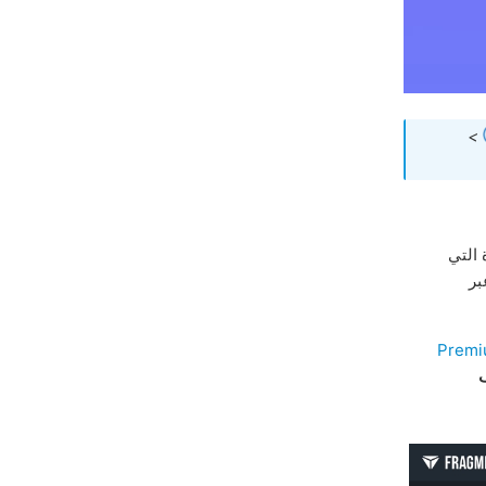
>
 التي
ر