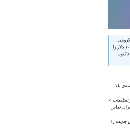
گروهی
را
تاکنون
‌ی بالا
تنظیمات >
 برای تماس
 جدید»
را