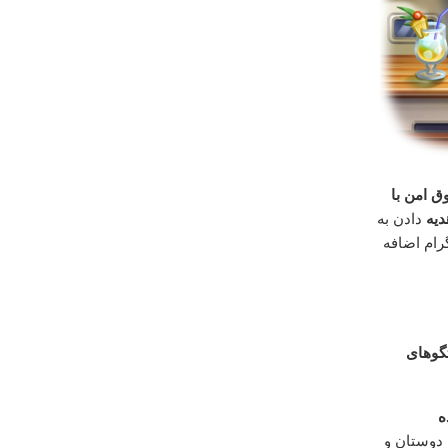
‌ امن با
دیه
دادن به
رام اضافه
گوهای
ه
 دوستان و