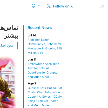
Follow on X
تماس‌ها
Recent News
بیشتر
Jul 14
Rich Text Editor,
Communities, Ephemeral
متن اصلی 
Messages in Groups, 350
Million GIFs
Jun 11
Smartwatch Apps, Rich
Text for Bots, AI
Guardians for Groups,
and Much More
May 7
Guest AI Bots, Bot-to-Bot
Chats, Chat Automation,
Custom AI Styles, 100M+
Emoji & Sticker Search
and Much More