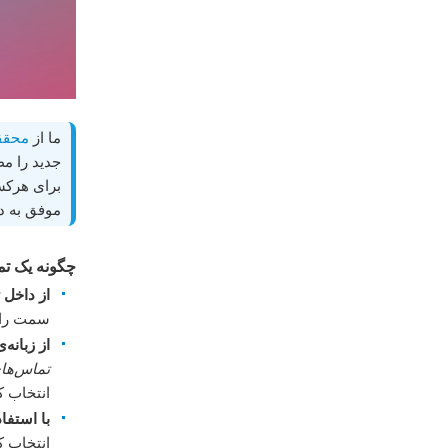
ما از
محققا
جدید را مط
برای هرکس
موفق به د
چگونه یک ت
از داخل
سمت را
از زبانه‌
تماس‌های
انتخاب ک
با استفاد
انتخاب ک