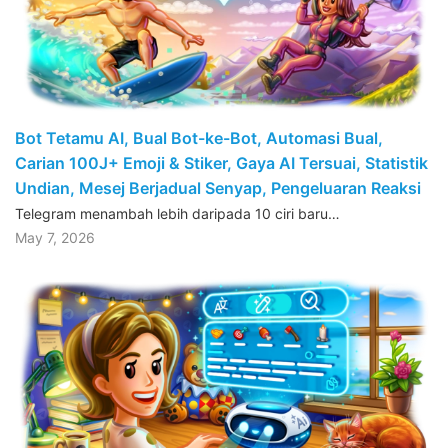
Bot Tetamu AI, Bual Bot-ke-Bot, Automasi Bual,
Carian 100J+ Emoji & Stiker, Gaya AI Tersuai, Statistik
Undian, Mesej Berjadual Senyap, Pengeluaran Reaksi
Telegram menambah lebih daripada 10 ciri baru…
May 7, 2026