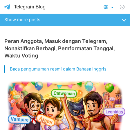
Show more posts
Peran Anggota, Masuk dengan Telegram,
Nonaktifkan Berbagi, Pemformatan Tanggal,
Waktu Voting
Baca pengumuman resmi dalam Bahasa Inggris