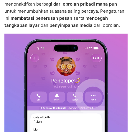
menonaktifkan berbagi
dari obrolan pribadi mana pun
untuk menumbuhkan suasana saling percaya. Pengaturan
ini
membatasi penerusan pesan
serta
mencegah
tangkapan layar
dan
penyimpanan media
dari obrolan.