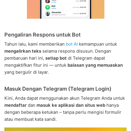
Pengaliran Respons untuk Bot
Tahun lalu, kami memberikan
bot AI
kemampuan untuk
mengalirkan teks
selama respons disusun. Dengan
pembaruan hari ini,
setiap bot
di Telegram dapat
mengaktifkan fitur ini — untuk
balasan yang memuaskan
yang bergulir di layar.
Masuk Dengan Telegram (Telegram Login)
Kini, Anda dapat menggunakan akun Telegram Anda untuk
mendaftar
dan
masuk ke aplikasi dan situs web
hanya
dengan beberapa ketukan – tanpa perlu mengisi formulir
atau membuat kata sandi.