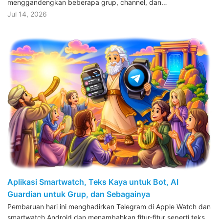
menggandengkan beberapa grup, channel, dan…
Jul 14, 2026
Aplikasi Smartwatch, Teks Kaya untuk Bot, AI
Guardian untuk Grup, dan Sebagainya
Pembaruan hari ini menghadirkan Telegram di Apple Watch dan
smartwatch Android dan menambahkan fitur-fitur seperti teks