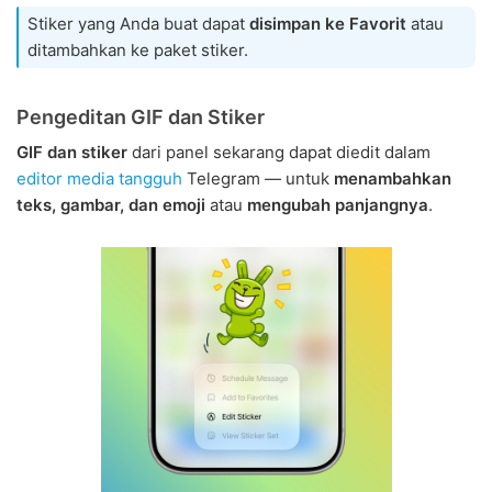
Stiker yang Anda buat dapat
disimpan ke Favorit
atau
ditambahkan ke paket stiker.
Pengeditan GIF dan Stiker
GIF dan stiker
dari panel sekarang dapat diedit dalam
editor media tangguh
Telegram — untuk
menambahkan
teks, gambar, dan emoji
atau
mengubah panjangnya
.