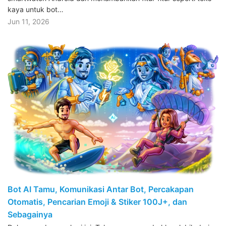
kaya untuk bot…
Jun 11, 2026
Bot AI Tamu, Komunikasi Antar Bot, Percakapan
Otomatis, Pencarian Emoji & Stiker 100J+, dan
Sebagainya