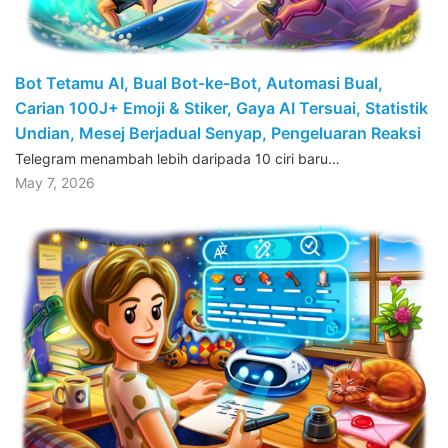
Bot Tetamu AI, Bual Bot-ke-Bot, Automasi Bual,
Carian 100J+ Emoji & Stiker, Gaya AI Tersuai, Statistik
Undian, Mesej Berjadual Senyap, Pengeluaran Reaksi
Telegram menambah lebih daripada 10 ciri baru…
May 7, 2026