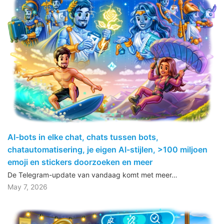
AI-bots in elke chat, chats tussen bots,
chatautomatisering, je eigen AI-stijlen, >100 miljoen
emoji en stickers doorzoeken en meer
De Telegram-update van vandaag komt met meer…
May 7, 2026