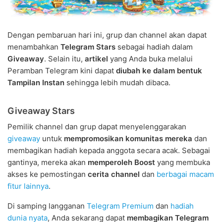
Dengan pembaruan hari ini, grup dan channel akan dapat
menambahkan
Telegram Stars
sebagai hadiah dalam
Giveaway
. Selain itu,
artikel
yang Anda buka melalui
Peramban Telegram kini dapat
diubah ke dalam bentuk
Tampilan Instan
sehingga lebih mudah dibaca.
Giveaway Stars
Pemilik channel dan grup dapat menyelenggarakan
giveaway
untuk
mempromosikan komunitas mereka
dan
membagikan hadiah kepada anggota secara acak. Sebagai
gantinya, mereka akan
memperoleh Boost
yang membuka
akses ke pemostingan
cerita channel
dan
berbagai macam
fitur lainnya
.
Di samping langganan
Telegram Premium
dan
hadiah
dunia nyata
, Anda sekarang dapat
membagikan Telegram