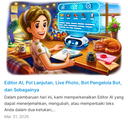
Editor AI, Pol Lanjutan, Live Photo, Bot Pengelola Bot,
dan Sebagainya
Dalam pembaruan hari ini, kami memperkenalkan Editor AI yang
dapat menerjemahkan, mengubah, atau memperbaiki teks
Anda dalam dua ketukan;…
Mar 31, 2026