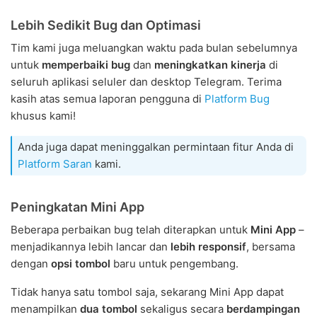
Lebih Sedikit Bug dan Optimasi
Tim kami juga meluangkan waktu pada bulan sebelumnya
untuk
memperbaiki bug
dan
meningkatkan kinerja
di
seluruh aplikasi seluler dan desktop Telegram. Terima
kasih atas semua laporan pengguna di
Platform Bug
khusus kami!
Anda juga dapat meninggalkan permintaan fitur Anda di
Platform Saran
kami.
Peningkatan Mini App
Beberapa perbaikan bug telah diterapkan untuk
Mini App
–
menjadikannya lebih lancar dan
lebih responsif
, bersama
dengan
opsi tombol
baru untuk pengembang.
Tidak hanya satu tombol saja, sekarang Mini App dapat
menampilkan
dua tombol
sekaligus secara
berdampingan