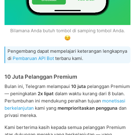
Bilamana Anda butuh tombol di samping tombol Anda.
Pengembang dapat mempelajari keterangan lengkapnya
di
Pembaruan API Bot
terbaru kami.
10 Juta Pelanggan Premium
Bulan ini, Telegram melampaui
10 juta
pelanggan Premium
— peningkatan
2x lipat
dalam waktu kurang dari 8 bulan.
Pertumbuhan ini mendukung peraihan tujuan
monetisasi
berkelanjutan
kami yang
memprioritaskan pengguna
dan
privasi mereka.
Kami berterima kasih kepada semua pelanggan Premium
atas dukungan mereka yang berkelanjutan — yang