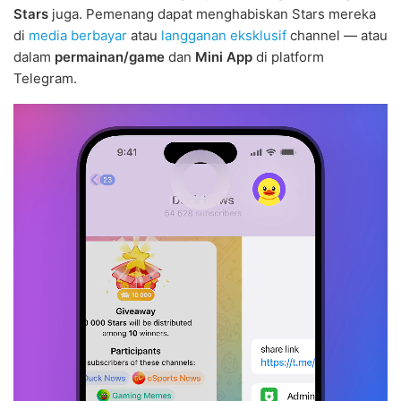
Stars
juga. Pemenang dapat menghabiskan Stars mereka
di
media berbayar
atau
langganan eksklusif
channel — atau
dalam
permainan/game
dan
Mini App
di platform
Telegram.