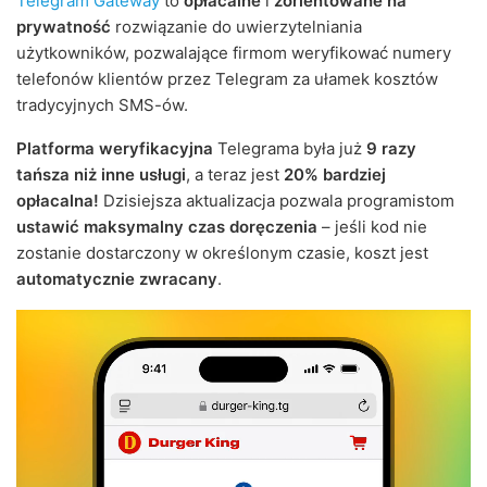
Telegram Gateway
to
opłacalne
i
zorientowane na
prywatność
rozwiązanie do uwierzytelniania
użytkowników, pozwalające firmom weryfikować numery
telefonów klientów przez Telegram za ułamek kosztów
tradycyjnych SMS-ów.
Platforma weryfikacyjna
Telegrama była już
9 razy
tańsza niż inne usługi
, a teraz jest
20% bardziej
opłacalna!
Dzisiejsza aktualizacja pozwala programistom
ustawić maksymalny czas doręczenia
– jeśli kod nie
zostanie dostarczony w określonym czasie, koszt jest
automatycznie zwracany
.