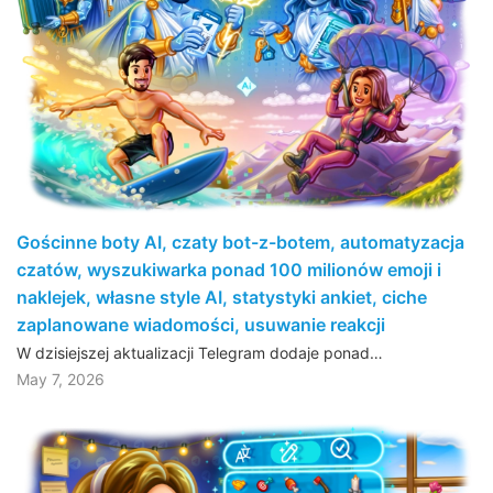
Gościnne boty AI, czaty bot-z-botem, automatyzacja
czatów, wyszukiwarka ponad 100 milionów emoji i
naklejek, własne style AI, statystyki ankiet, ciche
zaplanowane wiadomości, usuwanie reakcji
W dzisiejszej aktualizacji Telegram dodaje ponad…
May 7, 2026