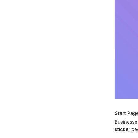
Start Pag
Businesse
sticker
peo