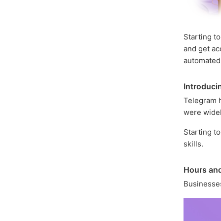
Starting t
and get ac
automated 
Introduci
Telegram h
were widel
Starting t
skills.
Hours and
Businesses