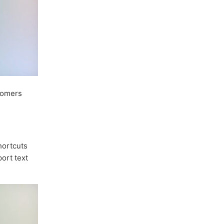
tomers
hortcuts
ort text