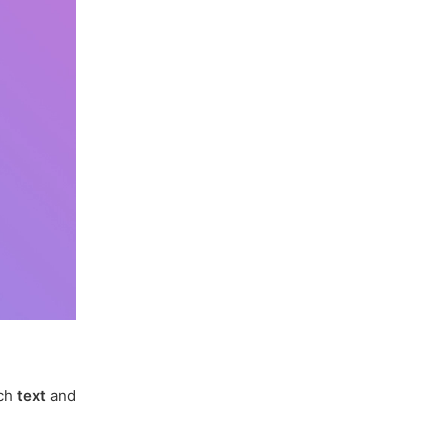
ich
text
and