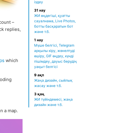
іздеу
31 нау
ЖИ өңдегіші, қуатты
сауалнама, Live Photos,
count –
ботты басқаратын бот
ck replies,
және т.б.
1 нау
Мүше белгісі, Telegram
арқылы кіру, жөнелтуді
өшіру, GIF өңдеу, күнді
ps
which
пішімдеу, дауыс берудің
уақыт белгісі
9 ақп
oding
Жаңа дизайн, сыйлық
жасау және т.б.
3 қаң
ЖИ түйіндемесі, жаңа
дизайн және т.б.
n a map.