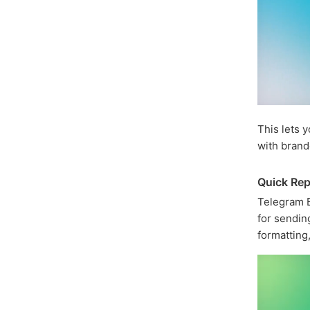
This lets 
with brand
Quick Rep
Telegram B
for sendin
formatting,