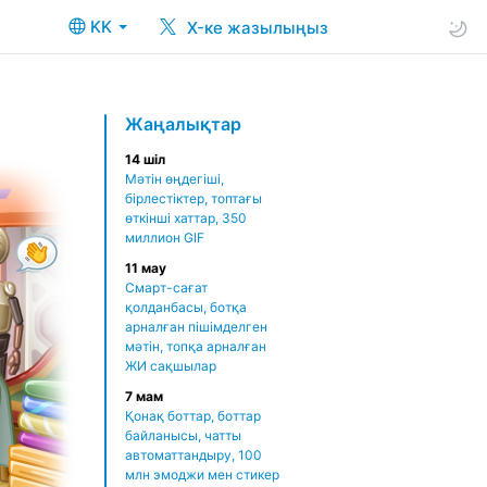
KK
X-ке жазылыңыз
Жаңалықтар
14 шіл
Мәтін өңдегіші,
бірлестіктер, топтағы
өткінші хаттар, 350
миллион GIF
11 мау
Смарт-сағат
қолданбасы, ботқа
арналған пішімделген
мәтін, топқа арналған
ЖИ сақшылар
7 мам
Қонақ боттар, боттар
байланысы, чатты
автоматтандыру, 100
млн эмоджи мен стикер