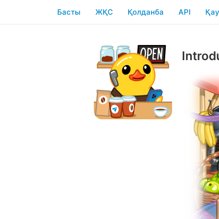
Басты
ЖҚС
Қолданба
API
Қау
Introd