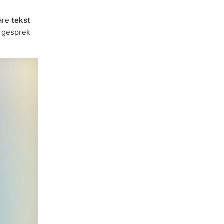
bare
tekst
n gesprek