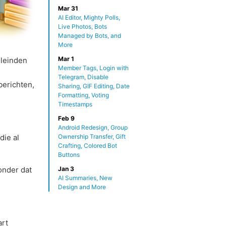
Mar 31
AI Editor, Mighty Polls,
Live Photos, Bots
Managed by Bots, and
More
Mar 1
eleinden
Member Tags, Login with
Telegram, Disable
erichten,
Sharing, GIF Editing, Date
Formatting, Voting
Timestamps
Feb 9
Android Redesign, Group
die al
Ownership Transfer, Gift
Crafting, Colored Bot
Buttons
nder dat
Jan 3
AI Summaries, New
Design and More
art