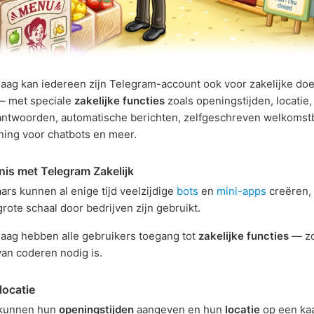
aag kan iedereen zijn Telegram-account ook voor zakelijke do
– met speciale
zakelijke functies
zoals openingstijden, locatie,
ntwoorden, automatische berichten, zelfgeschreven welkomstb
ing voor chatbots en meer.
is met Telegram Zakelijk
ars kunnen al enige tijd veelzijdige
bots
en
mini-apps
creëren, 
grote schaal door bedrijven zijn gebruikt.
aag hebben alle gebruikers toegang tot
zakelijke functies
— zo
van coderen nodig is.
locatie
 kunnen hun
openingstijden
aangeven en hun
locatie
op een ka