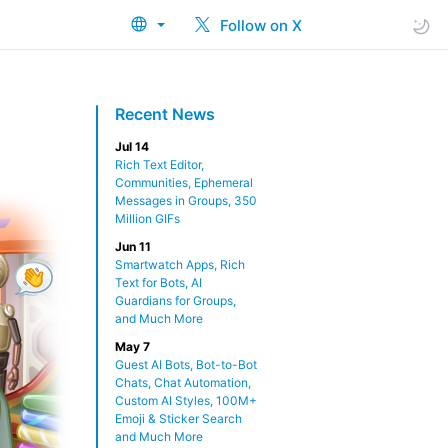
Follow on X
Recent News
Jul 14
Rich Text Editor,
Communities, Ephemeral
Messages in Groups, 350
Million GIFs
Jun 11
Smartwatch Apps, Rich
Text for Bots, AI
Guardians for Groups,
and Much More
May 7
Guest AI Bots, Bot-to-Bot
Chats, Chat Automation,
Custom AI Styles, 100M+
Emoji & Sticker Search
and Much More