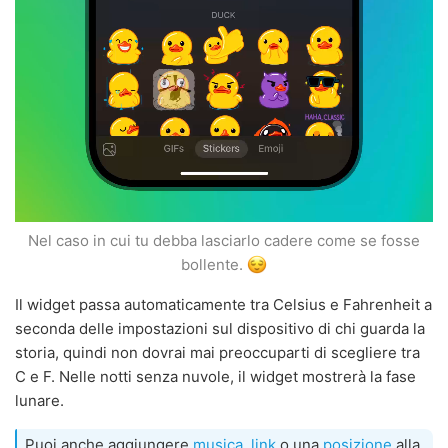
Nel caso in cui tu debba lasciarlo cadere come se fosse
bollente.
Il widget passa automaticamente tra Celsius e Fahrenheit a
seconda delle impostazioni sul dispositivo di chi guarda la
storia, quindi non dovrai mai preoccuparti di scegliere tra
C e F. Nelle notti senza nuvole, il widget mostrerà la fase
lunare.
Puoi anche aggiungere
musica
,
link
o una
posizione
alla