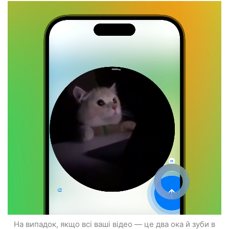
На випадок, якщо всі ваші відео — це два ока й зуби в