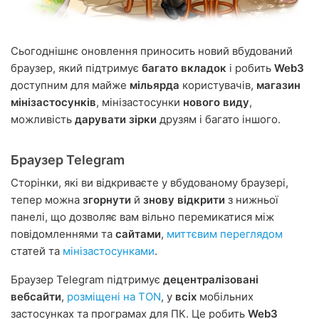
Сьогоднішнє оновлення приносить новий вбудований
браузер, який підтримує
багато вкладок
і робить
Web3
доступним для майже
мільярда
користувачів,
магазин
мінізастосунків
, мінізастосунки
нового виду
,
можливість
дарувати зірки
друзям і багато іншого.
Браузер Telegram
Сторінки, які ви відкриваєте у вбудованому браузері,
тепер можна
згорнути
й
знову відкрити
з нижньої
панелі, що дозволяє вам вільно перемикатися між
повідомленнями та
сайтами
,
миттєвим переглядом
статей та
мінізастосунками
.
Браузер Telegram підтримує
децентралізовані
вебсайти
,
розміщені на TON
, у
всіх
мобільних
застосунках та програмах для ПК. Це робить
Web3