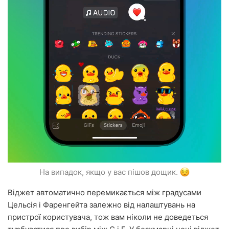
На випадок, якщо у вас пішов дощик.
Віджет автоматично перемикається між градусами
Цельсія і Фаренгейта залежно від налаштувань на
пристрої користувача, тож вам ніколи не доведеться