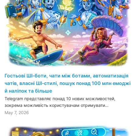
Гостьові ШІ-боти, чати між ботами, автоматизація
чатів, власні ШІ-стилі, пошук понад 100 млн емоджі
й наліпок та більше
Telegram представляє понад 10 нових можливостей,
зокрема можливість користувачам отримувати…
May 7, 2026