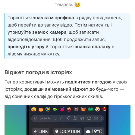
темряві.
Торкніться
значка мікрофона
в рядку повідомлень,
щоб перейти до запису відео. Потім натисніть і
утримуйте
значок камери
, щоб записати
відеоповідомлення. Щоб продовжити запис,
проведіть угору
й торкніться
значка спалаху
в
лівому нижньому кутку.
Віджет погоди в історіях
Тепер користувачі можуть
поділитися погодою
у своїх
історіях, додавши
анімований віджет
до будь-чого —
від сонячних селфі до гірськолижних схилів.