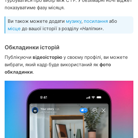
турбуватися про вибір між C і F. У безхмарні ночі віджет
показуватиме фазу місяця.
Ви також можете додати
музику
,
посилання
або
місце
до вашої історії з розділу
«Наліпки»
.
Обкладинки історій
Публікуючи
відеоісторію
у своєму профілі, ви можете
вибрати, який кадр буде використаний як
фото
обкладинки
.