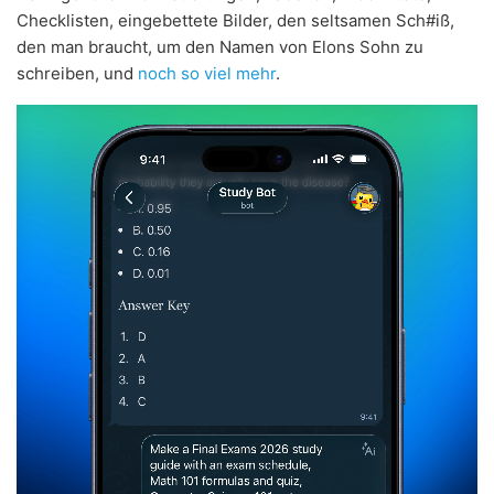
Checklisten, eingebettete Bilder, den seltsamen Sch#iß,
den man braucht, um den Namen von Elons Sohn zu
schreiben, und
noch so viel mehr
.