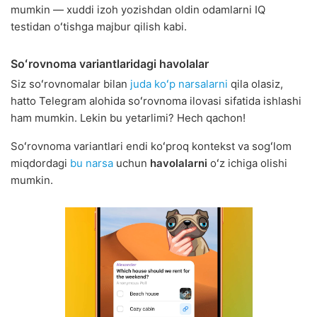
mumkin — xuddi izoh yozishdan oldin odamlarni IQ
testidan oʻtishga majbur qilish kabi.
Soʻrovnoma variantlaridagi havolalar
Siz soʻrovnomalar bilan
juda koʻp narsalarni
qila olasiz,
hatto Telegram alohida soʻrovnoma ilovasi sifatida ishlashi
ham mumkin. Lekin bu yetarlimi? Hech qachon!
Soʻrovnoma variantlari endi koʻproq kontekst va sogʻlom
miqdordagi
bu narsa
uchun
havolalarni
oʻz ichiga olishi
mumkin.