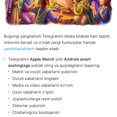
Bugungi yangilanish Telegramni ikkala bilakda ham taqish
imkonini beradi va oʻnlab yangi funksiyalar hamda
yaxshilanishlarni
taqdim etadi.
Telegramni
Apple Watch
yoki
Android smart
soatingizga
yuklab oling va quyidagilarni bajaring:
Matnli va ovozli xabarlarni yuborish
Ovozli xabarlarni tinglash
Media va video xabarlarni koʻrish
Uzun xabarlarni oʻqish
Joylashuvlarga razm solish
Stikerlar yuborish
Chatlaringizni boshqarish