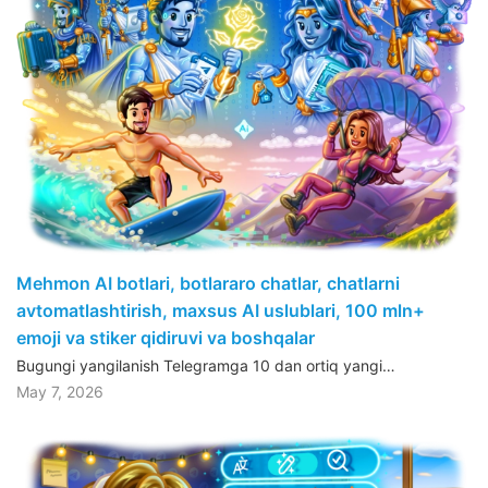
Mehmon AI botlari, botlararo chatlar, chatlarni
avtomatlashtirish, maxsus AI uslublari, 100 mln+
emoji va stiker qidiruvi va boshqalar
Bugungi yangilanish Telegramga 10 dan ortiq yangi…
May 7, 2026