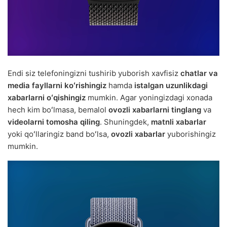
Endi siz telefoningizni tushirib yuborish xavfisiz
chatlar va
media fayllarni koʻrishingiz
hamda
istalgan uzunlikdagi
xabarlarni oʻqishingiz
mumkin. Agar yoningizdagi xonada
hech kim boʻlmasa, bemalol
ovozli xabarlarni tinglang
va
videolarni tomosha qiling
. Shuningdek,
matnli xabarlar
yoki qoʻllaringiz band boʻlsa,
ovozli xabarlar
yuborishingiz
mumkin.