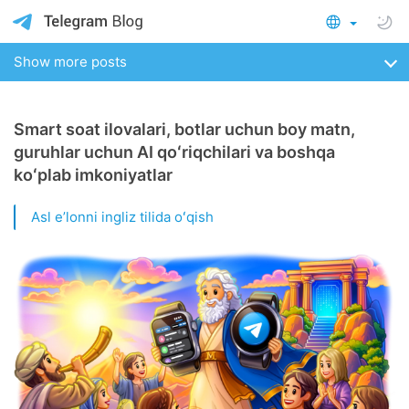
Show more posts
Smart soat ilovalari, botlar uchun boy matn,
guruhlar uchun AI qoʻriqchilari va boshqa
koʻplab imkoniyatlar
Asl eʼlonni ingliz tilida oʻqish