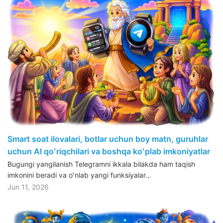
Smart soat ilovalari, botlar uchun boy matn, guruhlar
uchun AI qoʻriqchilari va boshqa koʻplab imkoniyatlar
Bugungi yangilanish Telegramni ikkala bilakda ham taqish
imkonini beradi va oʻnlab yangi funksiyalar…
Jun 11, 2026