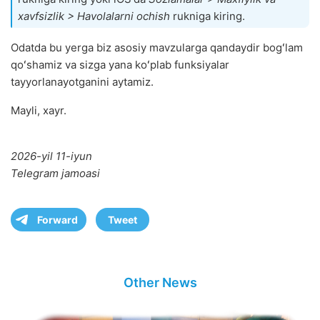
xavfsizlik > Havolalarni ochish
rukniga kiring.
Odatda bu yerga biz asosiy mavzularga qandaydir bogʻlam
qoʻshamiz va sizga yana koʻplab funksiyalar
tayyorlanayotganini aytamiz.
Mayli, xayr.
2026-yil 11-iyun
Telegram jamoasi
Forward
Tweet
Other News