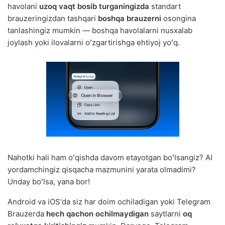
havolani
uzoq vaqt bosib turganingizda
standart
brauzeringizdan tashqari
boshqa brauzerni
osongina
tanlashingiz mumkin — boshqa havolalarni nusxalab
joylash yoki ilovalarni oʻzgartirishga ehtiyoj yoʻq.
Nahotki hali ham oʻqishda davom etayotgan boʻlsangiz? AI
yordamchingiz qisqacha mazmunini yarata olmadimi?
Unday boʻlsa, yana bor!
Android va iOS'da siz har doim ochiladigan yoki Telegram
Brauzerda
hech qachon ochilmaydigan
saytlarni
oq