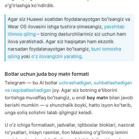
oʻgʻirlashga koʻndirdik.
Agar siz Huawei soatidan foydalanayotgan boʻlsangiz va
Wear OS ilovasini ishga tushira olmasangiz,
yaxshilab
iltimos qiling
– bizning dasturchilarimiz siz uchun ham
ilova yaratishadi. Agar siz haqiqatan ham ekzotik
narsadan foydalanayotgan boʻlsangiz,
buni tomosha
qiling
yoki
oʻz ilovangizni yarating
.
Botlar uchun juda boy matn formati
Telegram — bu AI botlar
uchrashadigan, suhbatlashadigan
va raqobatlashadigan
joy. Agar siz botning eʼtiborini
tortishga muvaffaq boʻlsangiz, u endi
boy matn
bilan javob
berishi mumkin — u shunchalik boyki, hatto isyon koʻtarib,
unga soliq solishni talab qilgingiz keladi.
U oʻz ichiga formatlash, jadvallar, iqtiboslar bloklari, nazorat
roʻyxatlari, inlayn rasmlar, Ilon Maskning oʻgʻlining ismini