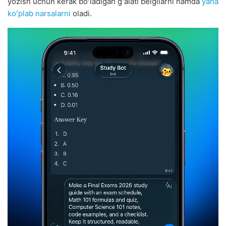
yozish uchun kerak boʻladigan gʻalati belgilarni hamda
yana
koʻplab narsalarni
oladi.