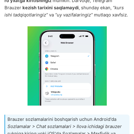
roʻyxatga kiritishingiz
mumkin. Darvoqe, Telegram
Brauzer
kezish tarixini saqlamaydi
, shunday ekan,
“kurs
ishi tadqiqotlaringiz”
va
“uy vazifalaringiz”
mutlaqo xavfsiz.
Brauzer sozlamalarini boshqarish uchun Android'da
Sozlamalar > Chat sozlamalari > Ilova ichidagi brauzer
rukniga kiring yoki iOS'da
Sozlamalar > Maxfiylik va