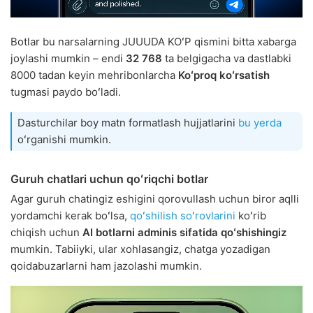
Botlar bu narsalarning JUUUDA KOʻP qismini bitta xabarga
joylashi mumkin – endi
32 768
ta belgigacha va dastlabki
8000 tadan keyin mehribonlarcha
Koʻproq koʻrsatish
tugmasi paydo boʻladi.
Dasturchilar boy matn formatlash hujjatlarini
bu yerda
oʻrganishi mumkin.
Guruh chatlari uchun qoʻriqchi botlar
Agar guruh chatingiz eshigini qorovullash uchun biror aqlli
yordamchi kerak boʻlsa,
qoʻshilish soʻrovlarini
koʻrib
chiqish uchun
AI botlarni adminis sifatida qoʻshishingiz
mumkin. Tabiiyki, ular xohlasangiz, chatga yozadigan
qoidabuzarlarni ham jazolashi mumkin.