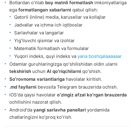
Botlardan oʻnlab
boy matnli formatlash
imkoniyatlariga
ega
formatlangan xabarlarni
qabul qilish:
Qatorli (inline) media, karusellar va kollajlar
Jadvallar va ichma-ich iqtiboslar
Sarlavhalar va langarlar
Yigʻiluvchi qismlar va izohlar
Matematik formatlash va formulalar
Yuqori indeks, quyi indeks va
yana boshqalaaaaaar
Odamlar guruhlaringizga qoʻshilishidan oldin ularni
tekshirish
uchun
AI qoʻriqchilarni
qoʻshish.
Soʻrovnoma variantlariga
havolalar kiritish.
.md fayllarni
bevosita Telegram brauzerida ochish.
iOS'da qaysi havolalar
oʻzingiz afzal koʻrgan brauzerda
ochilishini nazorat qilish.
Android'da
yangi sarlavha panellari
yordamida
chatlaringizni koʻproq koʻrish.