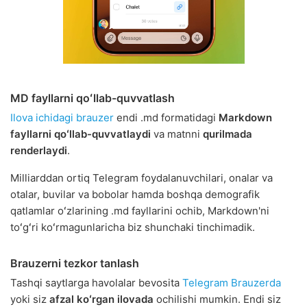
MD fayllarni qoʻllab-quvvatlash
Ilova ichidagi brauzer
endi .md formatidagi
Markdown
fayllarni qoʻllab-quvvatlaydi
va matnni
qurilmada
renderlaydi
.
Milliarddan ortiq Telegram foydalanuvchilari, onalar va
otalar, buvilar va bobolar hamda boshqa demografik
qatlamlar oʻzlarining .md fayllarini ochib, Markdown'ni
toʻgʻri koʻrmagunlaricha biz shunchaki tinchimadik.
Brauzerni tezkor tanlash
Tashqi saytlarga havolalar bevosita
Telegram Brauzerda
yoki siz
afzal koʻrgan ilovada
ochilishi mumkin. Endi siz