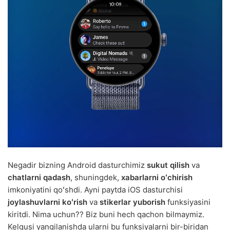
Negadir bizning Android dasturchimiz
sukut qilish
va
chatlarni qadash
, shuningdek,
xabarlarni oʻchirish
imkoniyatini qoʻshdi. Ayni paytda iOS dasturchisi
joylashuvlarni koʻrish
va
stikerlar yuborish
funksiyasini
kiritdi. Nima uchun?? Biz buni hech qachon bilmaymiz.
Kelgusi yangilanishda ularni bu funksiyalarni bir-biridan