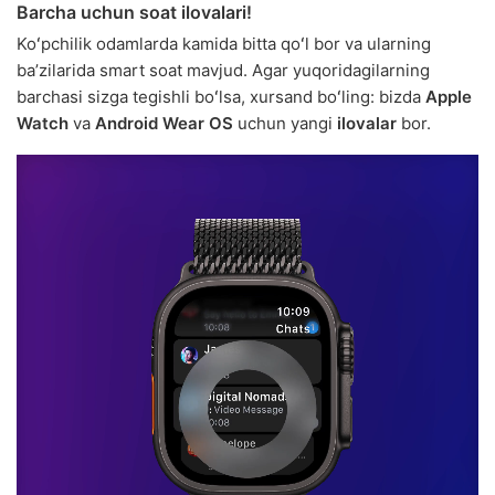
Barcha uchun soat ilovalari!
Koʻpchilik odamlarda kamida bitta qoʻl bor va ularning
baʼzilarida smart soat mavjud. Agar yuqoridagilarning
barchasi sizga tegishli boʻlsa, xursand boʻling: bizda
Apple
Watch
va
Android Wear OS
uchun yangi
ilovalar
bor.