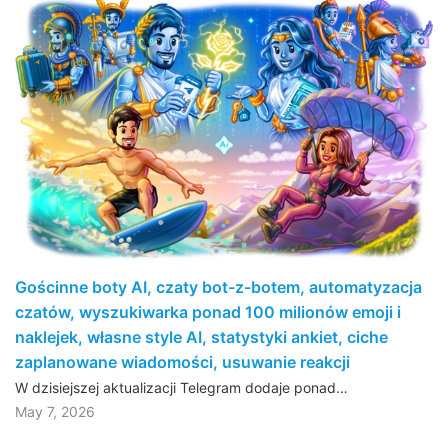
Gościnne boty AI, czaty bot-z-botem, automatyzacja
czatów, wyszukiwarka ponad 100 milionów emoji i
naklejek, własne style AI, statystyki ankiet, ciche
zaplanowane wiadomości, usuwanie reakcji
W dzisiejszej aktualizacji Telegram dodaje ponad…
May 7, 2026