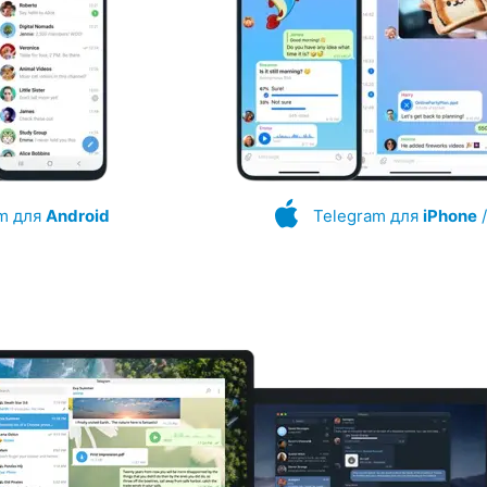
m для
Android
Telegram для
iPhone