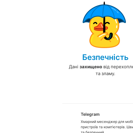
Безпечність
Дані
захищено
від перехопл
та зламу.
Telegram
Хмарний месенджер для моб
пристроїв та комп’ютерів. Шв
та безпечний.