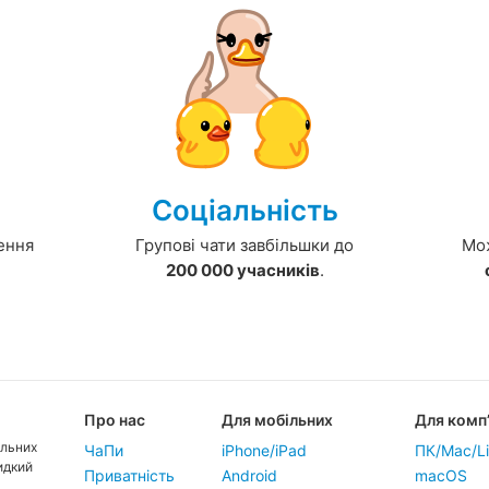
Соціальність
ення
Групові чати завбільшки до
Мож
200 000 учасників
.
Про нас
Для мобільних
Для комп
ільних
ЧаПи
iPhone/iPad
ПК/Mac/L
идкий
Приватність
Android
macOS