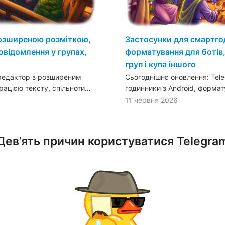
розширеною розміткою,
Застосунки для смартго
овідомлення у групах,
форматування для ботів,
груп і купа іншого
 редактор з розширеним
Сьогоднішнє оновлення: Tele
ацією тексту, спільноти…
годинники з Android, форма
11 червня 2026
Дев’ять причин користуватися Telegra