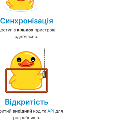
Синхронізація
оступ з
кількох
пристроїв
одночасно.
Відкритість
критий
вихідний
код та
API
для
розробників.