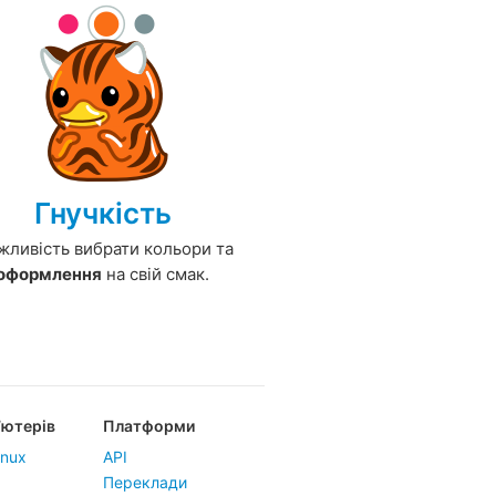
Гнучкість
ливість вибрати кольори та
оформлення
на свій смак.
’ютерів
Платформи
inux
API
Переклади