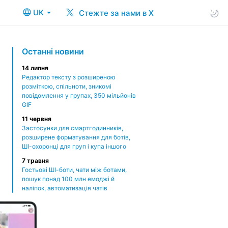
UK
Стежте за нами в X
Останні новини
14 липня
Редактор тексту з розширеною
розміткою, спільноти, зникомі
повідомлення у групах, 350 мільйонів
GIF
11 червня
Застосунки для смартгодинників,
розширене форматування для ботів,
ШІ-охоронці для груп і купа іншого
7 травня
Гостьові ШІ-боти, чати між ботами,
пошук понад 100 млн емоджі й
наліпок, автоматизація чатів