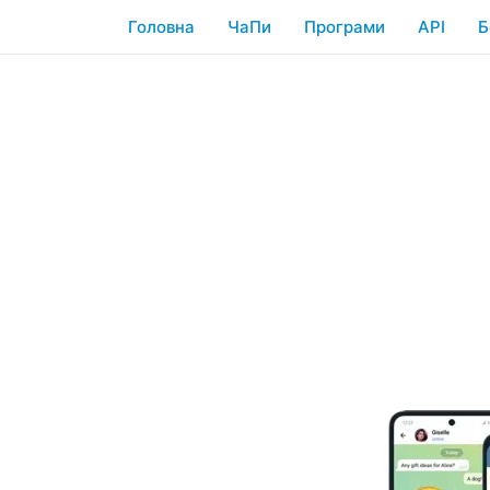
Головна
ЧаПи
Програми
API
Б