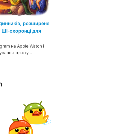
динників, розширене
 ШІ-охоронці для
gram на Apple Watch і
тування тексту…
m