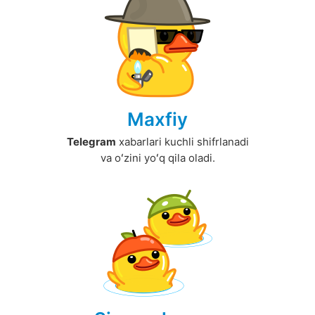
Maxfiy
Telegram
xabarlari kuchli shifrlanadi
va oʻzini yoʻq qila oladi.