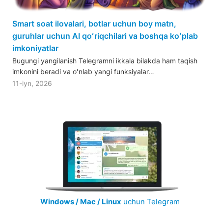
Smart soat ilovalari, botlar uchun boy matn,
guruhlar uchun AI qoʻriqchilari va boshqa koʻplab
imkoniyatlar
Bugungi yangilanish Telegramni ikkala bilakda ham taqish
imkonini beradi va oʻnlab yangi funksiyalar…
11-iyn, 2026
Windows / Mac / Linux
uchun Telegram