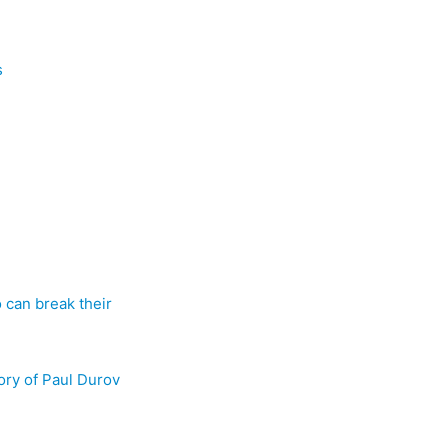
s
 can break their
ory of Paul Durov