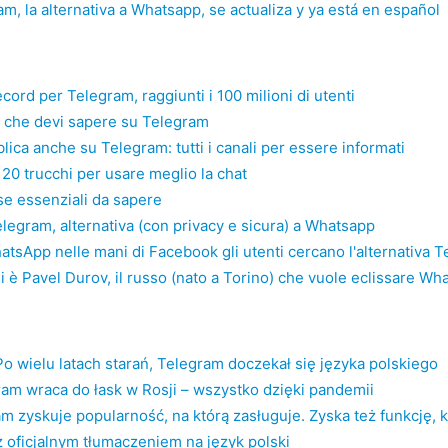
m, la alternativa a Whatsapp, se actualiza y ya está en español
ecord per Telegram, raggiunti i 100 milioni di utenti
o che devi sapere su Telegram
ica anche su Telegram: tutti i canali per essere informati
20 trucchi per usare meglio la chat
se essenziali da sapere
legram, alternativa (con privacy e sicura) a Whatsapp
tsApp nelle mani di Facebook gli utenti cercano l'alternativa 
i è Pavel Durov, il russo (nato a Torino) che vuole eclissare W
o wielu latach starań, Telegram doczekał się języka polskiego
am wraca do łask w Rosji – wszystko dzięki pandemii
m zyskuje popularność, na którą zasługuje. Zyska też funkcję, k
 oficjalnym tłumaczeniem na język polski