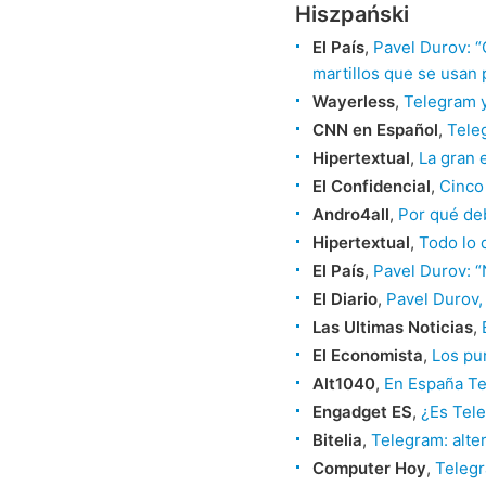
Hiszpański
El País
,
Pavel Durov: “
martillos que se usan 
Wayerless
,
Telegram y
CNN en Español
,
Teleg
Hipertextual
,
La gran 
El Confidencial
,
Cinco
Andro4all
,
Por qué de
Hipertextual
,
Todo lo 
El País
,
Pavel Durov: “
El Diario
,
Pavel Durov,
Las Ultimas Noticias
,
El Economista
,
Los pu
Alt1040
,
En España Tel
Engadget ES
,
¿Es Tele
Bitelia
,
Telegram: alt
Computer Hoy
,
Telegr