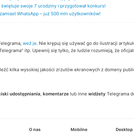
świętuje swoje 7 urodziny i przygotował konkurs!
zamiast WhatsApp – już 500 mln użytkowników!
 Telegrama,
weź je
. Nie krępuj się używać go do ilustracji artyk
elegrama” itp. Upewnij się tylko, że ludzie rozumieją, że oficja
eźć kilka wysokiej jakości zrzutów ekranowych z domeny publi
iski udostępniania
,
komentarze
lub inne
widżety
Telegrama do
O nas
Mobilne
Desktop