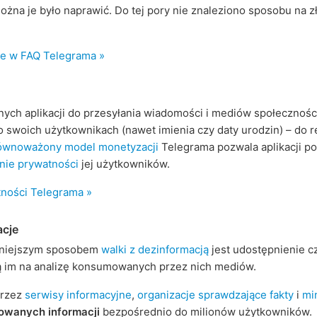
ożna je było naprawić. Do tej pory nie znaleziono sposobu na 
ie w FAQ Telegrama »
nych aplikacji do przesyłania wiadomości i mediów społecznoś
 swoich użytkownikach (nawet imienia czy daty urodzin) – do re
ównoważony model monetyzacji
Telegrama pozwala aplikacji po
nie prywatności
jej użytkowników.
tności Telegrama »
acje
zniejszym sposobem
walki z dezinformacją
jest udostępnienie cz
lą im na analizę konsumowanych przez nich mediów.
przez
serwisy informacyjne
,
organizacje sprawdzające fakty
i
mi
owanych informacji
bezpośrednio do milionów użytkowników.