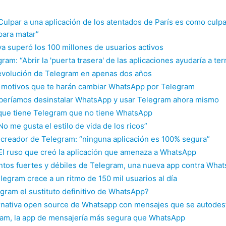
Culpar a una aplicación de los atentados de París es como culpa
para matar”
a superó los 100 millones de usuarios activos
ram: “Abrir la 'puerta trasera' de las aplicaciones ayudaría a ter
evolución de Telegram en apenas dos años
 motivos que te harán cambiar WhatsApp por Telegram
beríamos desinstalar WhatsApp y usar Telegram ahora mismo
que tiene Telegram que no tiene WhatsApp
No me gusta el estilo de vida de los ricos”
 creador de Telegram: “ninguna aplicación es 100% segura”
El ruso que creó la aplicación que amenaza a WhatsApp
ntos fuertes y débiles de Telegram, una nueva app contra Wha
egram crece a un ritmo de 150 mil usuarios al día
gram el sustituto definitivo de WhatsApp?
ernativa open source de Whatsapp con mensajes que se autodes
am, la app de mensajería más segura que WhatsApp