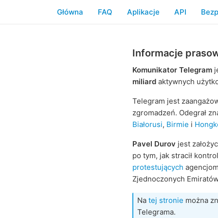
Główna
FAQ
Aplikacje
API
Bezp
Informacje praso
Komunikator Telegram
j
miliard
aktywnych użytko
Telegram jest zaangażow
zgromadzeń. Odegrał zn
Białorusi
,
Birmie
i
Hongk
Pavel Durov
jest założy
po tym, jak stracił kon
protestujących
agencjom 
Zjednoczonych Emiratów 
Na
tej stronie
można zna
Telegrama.