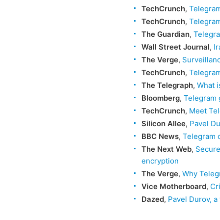
TechCrunch
,
Telegram
TechCrunch
,
Telegram
The Guardian
,
Telegra
Wall Street Journal
,
I
The Verge
,
Surveillan
TechCrunch
,
Telegram
The Telegraph
,
What i
Bloomberg
,
Telegram 
TechCrunch
,
Meet Tel
Silicon Allee
,
Pavel Du
BBC News
,
Telegram o
The Next Web
,
Secure
encryption
The Verge
,
Why Telegr
Vice Motherboard
,
Cr
Dazed
,
Pavel Durov, a