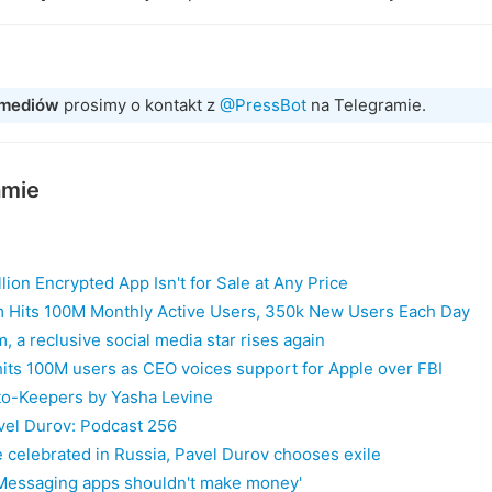
 mediów
prosimy o kontakt z
@PressBot
na Telegramie.
amie
llion Encrypted App Isn't for Sale at Any Price
 Hits 100M Monthly Active Users, 350k New Users Each Day
, a reclusive social media star rises again
its 100M users as CEO voices support for Apple over FBI
o-Keepers by Yasha Levine
vel Durov: Podcast 256
 celebrated in Russia, Pavel Durov chooses exile
'Messaging apps shouldn't make money'