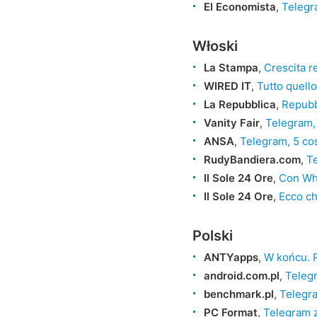
El Economista
,
Telegra
Włoski
La Stampa
,
Crescita r
WIRED IT
,
Tutto quell
La Repubblica
,
Repubbl
Vanity Fair
,
Telegram, 
ANSA
,
Telegram, 5 co
RudyBandiera.com
,
Te
Il Sole 24 Ore
,
Con Wha
Il Sole 24 Ore
,
Ecco ch
Polski
ANTYapps
,
W końcu. P
android.com.pl
,
Telegr
benchmark.pl
,
Telegra
PC Format
,
Telegram z