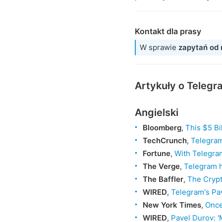
Kontakt dla prasy
W sprawie
zapytań od
Artykuły o Telegr
Angielski
Bloomberg
,
This $5 Bi
TechCrunch
,
Telegram
Fortune
,
With Telegram
The Verge
,
Telegram h
The Baffler
,
The Crypt
WIRED
,
Telegram's Pa
New York Times
,
Once
WIRED
,
Pavel Durov: 