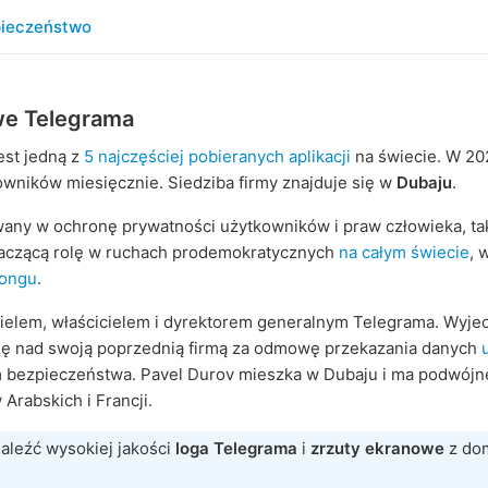
ieczeństwo
we Telegrama
est jedną z
5 najczęściej pobieranych aplikacji
na świecie. W 20
wników miesięcznie. Siedziba firmy znajduje się w
Dubaju
.
any w ochronę prywatności użytkowników i praw człowieka, tak
aczącą rolę w ruchach prodemokratycznych
na całym świecie
, 
ongu
.
cielem, właścicielem i dyrektorem generalnym Telegrama. Wyjec
trolę nad swoją poprzednią firmą za odmowę przekazania danych
bezpieczeństwa. Pavel Durov mieszka w Dubaju i ma podwójn
Arabskich i Francji.
leźć wysokiej jakości
loga Telegrama
i
zrzuty ekranowe
z dom