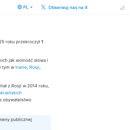
PL
Obserwuj nas na X
25 roku przekroczył
1
ich jak wolność słowa i
w tym w
Iranie
,
Rosji
,
hał z Rosji w 2014 roku,
ukraińskich
e obywatelstwo
eny publicznej