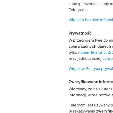
zabezpieczeniach, aby m
Telegrama.
Więcej o bezpieczeństw
Prywatność
W przeciwieństwie do in
zbiera
żadnych danych
o
tylko
numer telefonu
.
Zr
przy jednoczesnej
ochro
Więcej w Polityce prywa
Zweryfikowane inform
Wierzymy, że najskutec
informacji, które pozwo
Telegram jest używany 
przekazywania
zweryfik