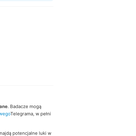
wane
. Badacze mogą
owego
Telegrama, w pełni
najdą potencjalne luki w