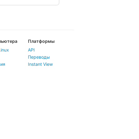
пьютера
Платформы
inux
API
Переводы
сия
Instant View