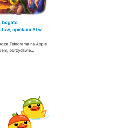
, bogato
otów, opiekuni AI w
wadza Telegrama na Apple
dem, obrzydliwie…