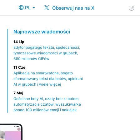
PL
Obserwuj nas na X
Najnowsze wiadomości
14 Lip
Edytor bogatego tekstu, społeczności,
tymczasowe wiadomości w grupach,
350 milionów GIFów
11 Cze
Aplikacje na smartwatche, bogato
sformatowany tekst dla botów, opiekuni
AI w grupach i wiele więcej
7 Maj
Gościnne boty AI, czaty bot-z-botem,
automatyzacja czatów, wyszukiwarka
ponad 100 milionów emoji i naklejek