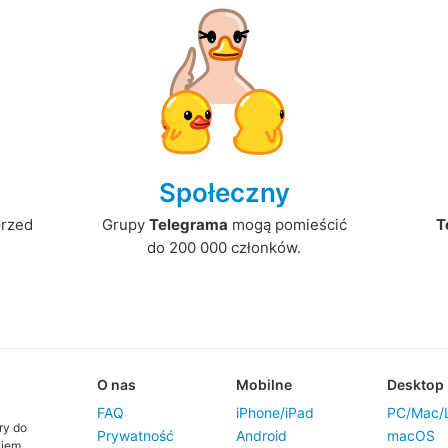
Społeczny
przed
Grupy
Telegrama
mogą pomieścić
T
do 200 000 członków.
O nas
Mobilne
Desktop
FAQ
iPhone/iPad
PC/Mac/L
ry do
Prywatność
Android
macOS
kiem