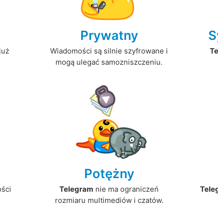
Prywatny
S
już
Wiadomości są silnie szyfrowane i
T
mogą ulegać samozniszczeniu.
Potężny
ści
Telegram
nie ma ograniczeń
Tele
.
rozmiaru multimediów i czatów.