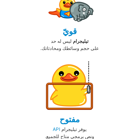
قويّ
تيليجرام
ليس له حد
على حجم وسائطك ومحادثاتك.‏
مفتوح
يوفر تيليجرام
API
ونص برمجي متاح للجميع.‏