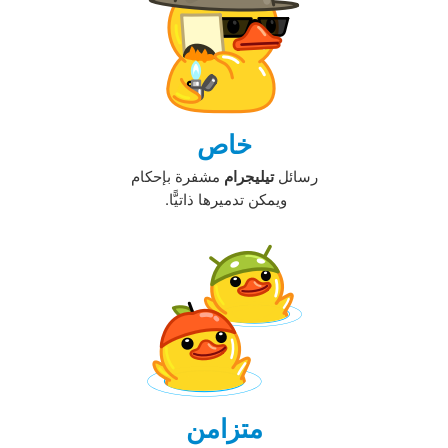
خاص
رسائل
تيليجرام
مشفرة بإحكام
ويمكن تدميرها ذاتيًّا. ‏
متزامن