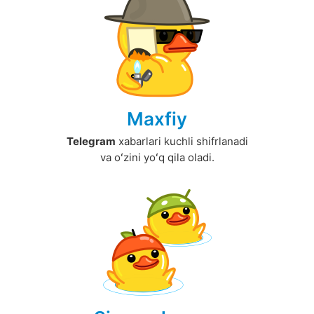
Maxfiy
Telegram
xabarlari kuchli shifrlanadi
va oʻzini yoʻq qila oladi.