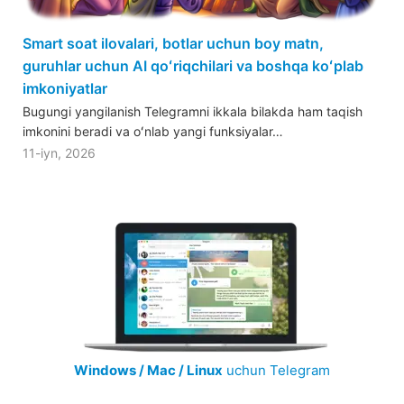
Smart soat ilovalari, botlar uchun boy matn,
guruhlar uchun AI qoʻriqchilari va boshqa koʻplab
imkoniyatlar
Bugungi yangilanish Telegramni ikkala bilakda ham taqish
imkonini beradi va oʻnlab yangi funksiyalar…
11-iyn, 2026
Windows / Mac / Linux
uchun Telegram