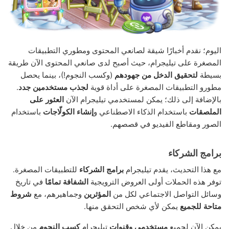
اليوم؛ نقدم أخبارًا شيقة لصانعي المحتوى ومطوري التطبيقات
المصغرة على تيليجرام، حيث أصبح لدى صانعي المحتوى الآن طريقة
بسيطة
لتحقيق الدخل من جهودهم
(وكسب النجوم!)، بينما يحصل
مطورو التطبيقات المصغرة على أداة قوية
لجذب مستخدمين جدد
.
بالإضافة إلى ذلك؛ يمكن لمستخدمي تيليجرام الآن
العثور على
الملصقات
باستخدام الذكاء الاصطناعي و
إنشاء الكولّاجات
باستخدام
الصور ومقاطع الفيديو في قصصهم.
برامج الشركاء
مع هذا التحديث، يقدم تيليجرام
برامج الشركاء
للتطبيقات المصغرة.
توفر هذه الحملات أولى العروض الترويجية
الشفافة تمامًا
في تاريخ
وسائل التواصل الاجتماعي لكل من
المؤثرين
وجماهيرهم، مع
شروط
متاحة للجميع
يمكن لأي شخص التحقق منها.
يمكن الآن لجميع
مستخدمي وقنوات
تيليجرام
كسب النجوم
من خلال