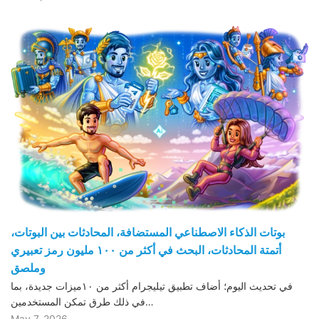
بوتات الذكاء الاصطناعي المستضافة، المحادثات بين البوتات،
أتمتة المحادثات، البحث في أكثر من ١٠٠ مليون رمز تعبيري
وملصق
في تحديث اليوم؛ أضاف تطبيق تيليجرام أكثر من ١٠ميزات جديدة، بما
في ذلك طرق تمكن المستخدمين…
May 7, 2026