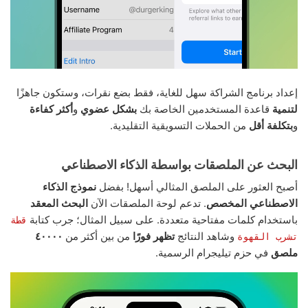
إعداد برنامج الشراكة سهل للغاية، فقط بضع نقرات، وستكون جاهزًا
لتنمية
قاعدة المستخدمين الخاصة بك
بشكل عضوي
و
أكثر كفاءة
و
بتكلفة أقل
من الحملات التسويقية التقليدية.
البحث عن الملصقات بواسطة الذكاء الاصطناعي
أصبح العثور على الملصق المثالي أسهل! بفضل
نموذج الذكاء
الاصطناعي المخصص
. تدعم لوحة الملصقات الآن
البحث المعقد
باستخدام كلمات مفتاحية متعددة. على سبيل المثال؛ جرب كتابة
قطة
وشاهد النتائج
تظهر فورًا
من بين أكثر من
٤٠٠٠٠
تشرب القهوة
ملصق
في حزم تيليجرام الرسمية.