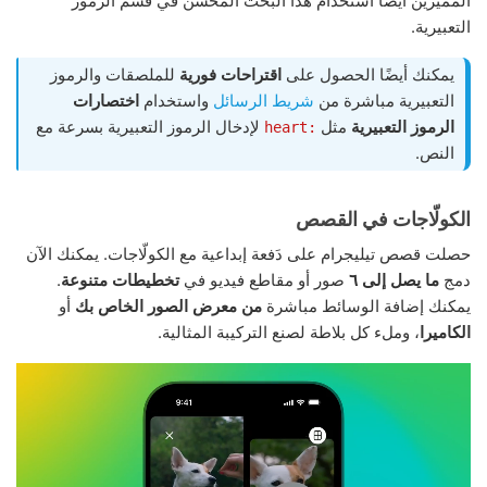
المميزين أيضًا استخدام هذا البحث المحسَّن في قسم الرموز
التعبيرية.
يمكنك أيضًا الحصول على
اقتراحات فورية
للملصقات والرموز
التعبيرية مباشرة من
شريط الرسائل
واستخدام
اختصارات
الرموز التعبيرية
مثل
لإدخال الرموز التعبيرية بسرعة مع
:heart
النص.
الكولّاجات في القصص
حصلت قصص تيليجرام على دَفعة إبداعية مع الكولّاجات. يمكنك الآن
دمج
ما يصل إلى ٦
صور أو مقاطع فيديو في
تخطيطات متنوعة
.
يمكنك إضافة الوسائط مباشرة
من معرض الصور الخاص بك
أو
الكاميرا
، وملء كل بلاطة لصنع التركيبة المثالية.