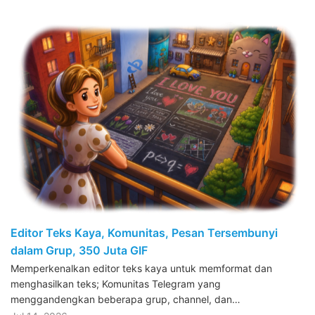
Editor Teks Kaya, Komunitas, Pesan Tersembunyi
dalam Grup, 350 Juta GIF
Memperkenalkan editor teks kaya untuk memformat dan
menghasilkan teks; Komunitas Telegram yang
menggandengkan beberapa grup, channel, dan…