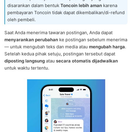
disarankan dalam bentuk
Toncoin lebih aman
karena
pembayaran Toncoin tidak dapat dikembalikan/di-refund
oleh pembeli.
Saat Anda menerima tawaran postingan, Anda dapat
menyarankan perubahan
ke postingan sebelum menerima
— untuk mengubah teks dan media atau
mengubah harga
.
Setelah kedua pihak setuju, postingan tersebut dapat
diposting langsung
atau
secara otomatis dijadwalkan
untuk waktu tertentu.