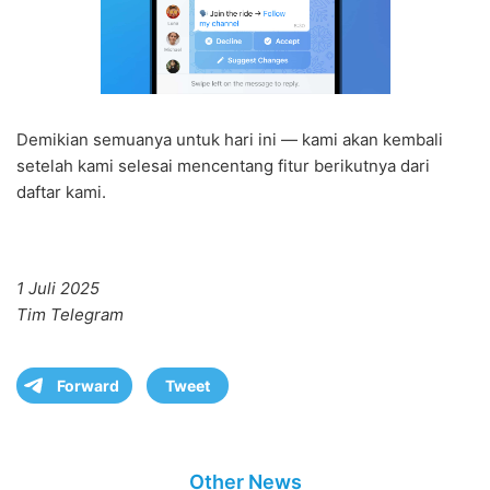
Demikian semuanya untuk hari ini — kami akan kembali
setelah kami selesai mencentang fitur berikutnya dari
daftar kami.
1 Juli 2025
Tim Telegram
Forward
Tweet
Other News