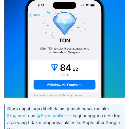
Stars dapat juga dibeli dalam jumlah besar melalui
Fragment
dan
@PremiumBot
— bagi pengguna desktop
atau yang tidak mempunyai akses ke Apple atau Google