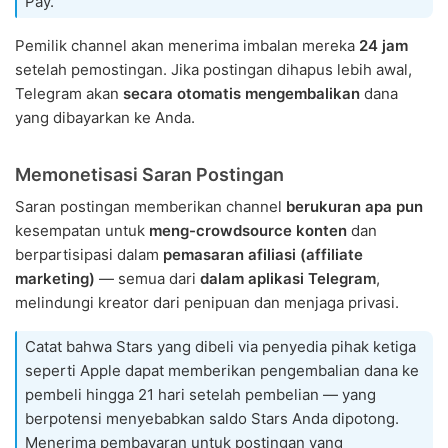
Pay.
Pemilik channel akan menerima imbalan mereka
24 jam
setelah pemostingan. Jika postingan dihapus lebih awal,
Telegram akan
secara otomatis mengembalikan
dana
yang dibayarkan ke Anda.
Memonetisasi Saran Postingan
Saran postingan memberikan channel
berukuran apa pun
kesempatan untuk
meng-crowdsource konten
dan
berpartisipasi dalam
pemasaran afiliasi (affiliate
marketing)
— semua dari
dalam aplikasi Telegram
,
melindungi kreator dari penipuan dan menjaga privasi.
Catat bahwa Stars yang dibeli via penyedia pihak ketiga
seperti Apple dapat memberikan pengembalian dana ke
pembeli hingga 21 hari setelah pembelian — yang
berpotensi menyebabkan saldo Stars Anda dipotong.
Menerima pembayaran untuk postingan yang