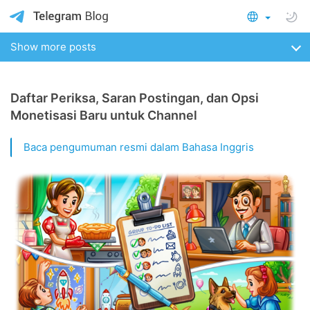
Show more posts
Daftar Periksa, Saran Postingan, dan Opsi
Monetisasi Baru untuk Channel
Baca pengumuman resmi dalam Bahasa Inggris