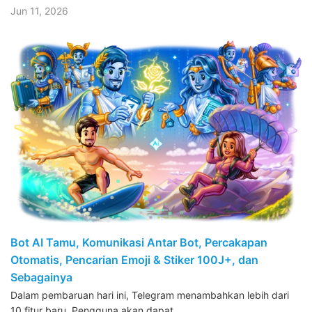
Jun 11, 2026
Bot AI Tamu, Komunikasi Antar Bot, Percakapan
Otomatis, Pencarian Emoji & Stiker 100J+, dan
Sebagainya
Dalam pembaruan hari ini, Telegram menambahkan lebih dari
10 fitur baru. Pengguna akan dapat…