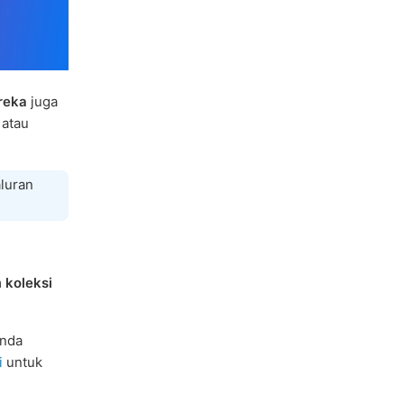
reka
juga
 atau
aluran
m
koleksi
anda
i
untuk