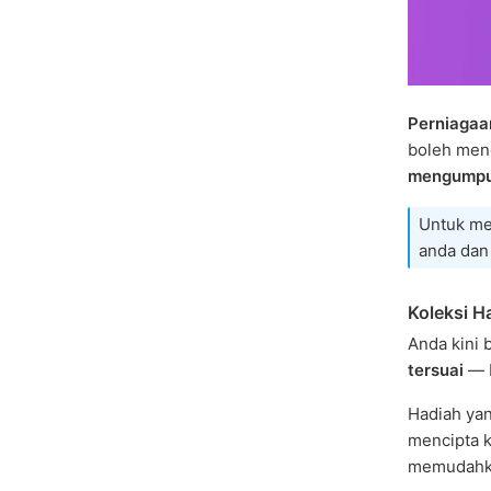
Perniagaa
boleh men
mengumpu
Untuk me
anda dan
Koleksi H
Anda kini 
tersuai
— b
Hadiah ya
mencipta 
memudahka