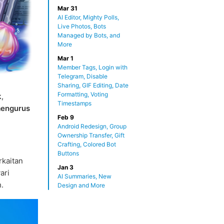
Mar 31
AI Editor, Mighty Polls,
Live Photos, Bots
Managed by Bots, and
More
Mar 1
Member Tags, Login with
Telegram, Disable
Sharing, GIF Editing, Date
Formatting, Voting
k
,
Timestamps
engurus
Feb 9
Android Redesign, Group
Ownership Transfer, Gift
Crafting, Colored Bot
Buttons
rkaitan
Jan 3
ari
AI Summaries, New
.
Design and More