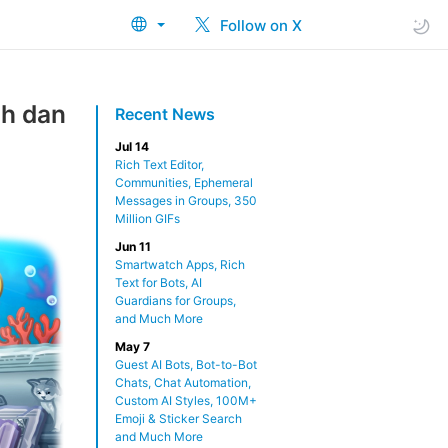
Follow on X
ah dan
Recent News
Jul 14
Rich Text Editor,
Communities, Ephemeral
Messages in Groups, 350
Million GIFs
Jun 11
Smartwatch Apps, Rich
Text for Bots, AI
Guardians for Groups,
and Much More
May 7
Guest AI Bots, Bot-to-Bot
Chats, Chat Automation,
Custom AI Styles, 100M+
Emoji & Sticker Search
and Much More