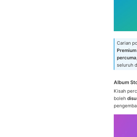
Carian p
Premium
percuma,
seluruh d
Album Sto
Kisah perc
boleh
disu
pengembar