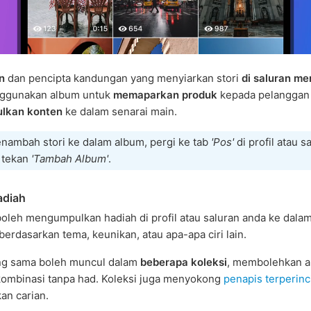
n
dan pencipta kandungan yang menyiarkan stori
di saluran me
ggunakan album untuk
memaparkan produk
kepada pelanggan
lkan konten
ke dalam senarai main.
nambah stori ke dalam album, pergi ke tab
'Pos'
di profil atau s
 tekan
'Tambah Album'
.
adiah
boleh mengumpulkan hadiah di profil atau saluran anda ke dala
erdasarkan tema, keunikan, atau apa-apa ciri lain.
ng sama boleh muncul dalam
beberapa koleksi
, membolehkan 
kombinasi tanpa had. Koleksi juga menyokong
penapis terperinc
n carian.