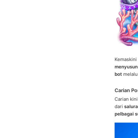
Kemaskini 
menyusun 
bot
melalui
Carian Po
Carian ki
dari
salura
pelbagai 