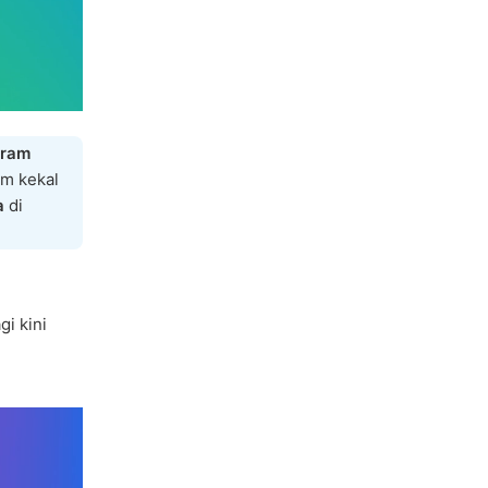
gram
m kekal
a
di
i kini