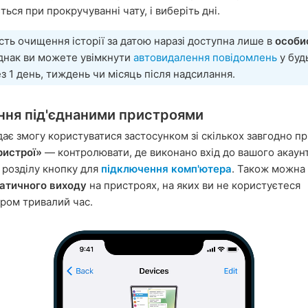
ться при прокручуванні чату, і виберіть дні.
ть очищення історії за датою наразі доступна лише в
особи
Однак ви можете увімкнути
автовидалення повідомлень
у буд
ез 1 день, тиждень чи місяць після надсилання.
ння під'єднаними пристроями
дає змогу користуватися застосунком зі скількох завгодно пр
ристрої»
— контролювати, де виконано вхід до вашого акаун
 розділу кнопку для
підключення комп'ютера
. Також можна
атичного виходу
на пристроях, на яких ви не користуєтеся
ом тривалий час.