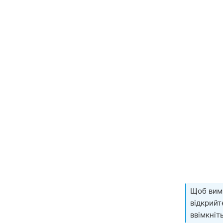
Щоб вимк
відкрийте
ввімкніт