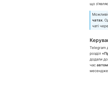
що з'являє
Можливіс
чатах
. 
чаті чер
Керува
Telegram 
розділ
«П
додали до
час
автом
месенджер