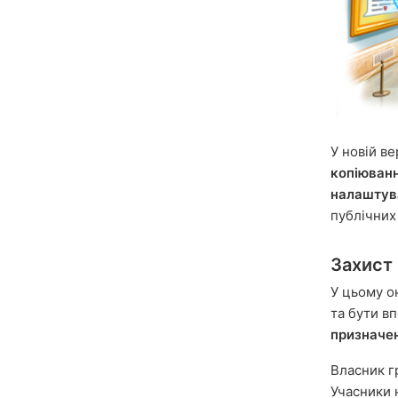
У новій ве
копіюван
налаштува
публічних 
Захист 
У цьому о
та бути в
призначе
Власник г
Учасники