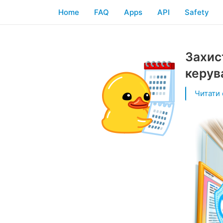
Home
FAQ
Apps
API
Safety
Захис
керув
Читати 