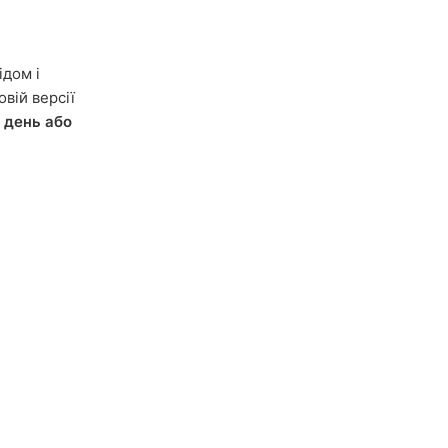
ідом і
овій версії
 день або