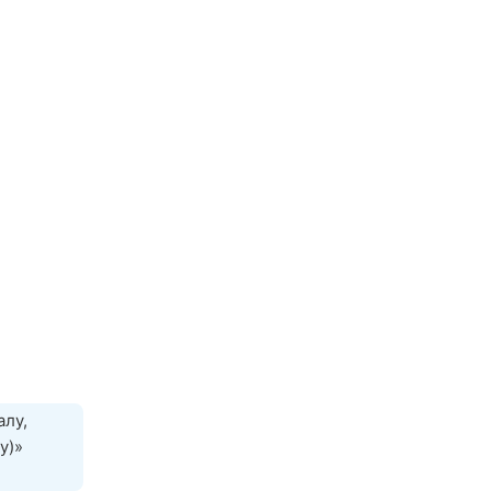
алу,
у)»