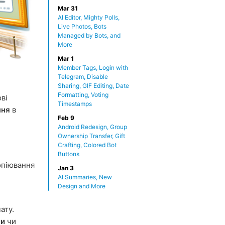
Mar 31
AI Editor, Mighty Polls,
Live Photos, Bots
Managed by Bots, and
More
Mar 1
Member Tags, Login with
Telegram, Disable
Sharing, GIF Editing, Date
Formatting, Voting
ові
Timestamps
ння
в
Feb 9
Android Redesign, Group
Ownership Transfer, Gift
Crafting, Colored Bot
Buttons
опіювання
Jan 3
AI Summaries, New
Design and More
ату.
ли
чи