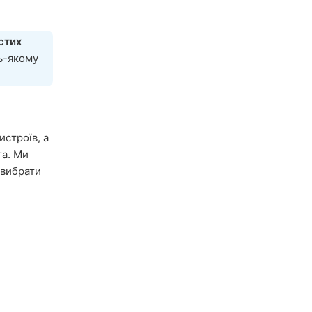
стих
ь-якому
истроїв, а
та. Ми
 вибрати