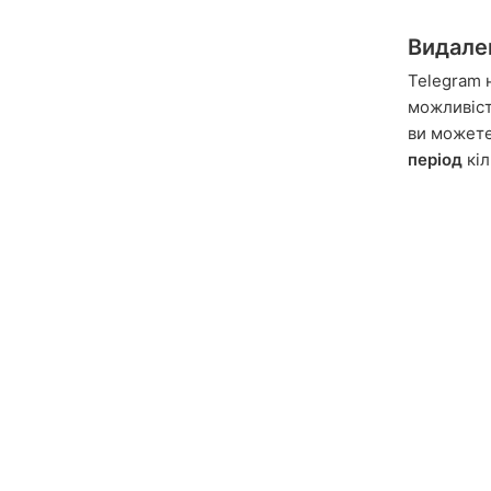
Видале
Telegram 
можливість
ви может
період
кіл