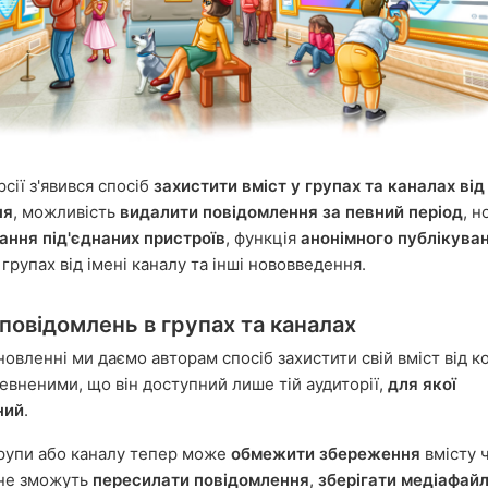
рсії з'явився спосіб
захистити вміст у групах та каналах від
ня
, можливість
видалити повідомлення за певний період
, н
ння під'єднаних пристроїв
, функція
анонімного публікува
групах від імені каналу та інші нововведення.
повідомлень в групах та каналах
новленні ми даємо авторам спосіб захистити свій вміст від к
певненими, що він доступний лише тій аудиторії,
для якої
ний
.
рупи або каналу тепер може
обмежити збереження
вмісту ч
 не зможуть
пересилати повідомлення
,
зберігати медіафай