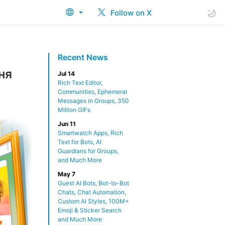
Follow on X
Recent News
ня
Jul 14
Rich Text Editor,
Communities, Ephemeral
Messages in Groups, 350
Million GIFs
Jun 11
Smartwatch Apps, Rich
Text for Bots, AI
Guardians for Groups,
and Much More
May 7
Guest AI Bots, Bot-to-Bot
Chats, Chat Automation,
Custom AI Styles, 100M+
Emoji & Sticker Search
and Much More