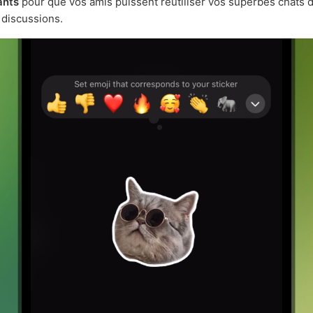
ants
pour que vos amis puissent réutiliser vos superbes chats
 discussions.