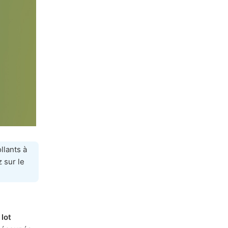
llants à
 sur le
 lot