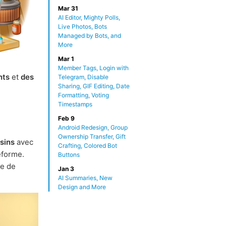
Mar 31
AI Editor, Mighty Polls,
Live Photos, Bots
Managed by Bots, and
More
Mar 1
Member Tags, Login with
nts
et
des
Telegram, Disable
Sharing, GIF Editing, Date
Formatting, Voting
Timestamps
Feb 9
Android Redesign, Group
Ownership Transfer, Gift
sins
avec
Crafting, Colored Bot
eforme.
Buttons
re de
Jan 3
AI Summaries, New
Design and More