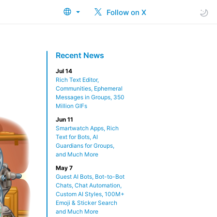
Follow on X
Recent News
Jul 14
Rich Text Editor,
Communities, Ephemeral
Messages in Groups, 350
Million GIFs
Jun 11
Smartwatch Apps, Rich
Text for Bots, AI
Guardians for Groups,
and Much More
May 7
Guest AI Bots, Bot-to-Bot
Chats, Chat Automation,
Custom AI Styles, 100M+
Emoji & Sticker Search
and Much More