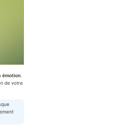
n
émotion
.
n de votre
rsque
uement