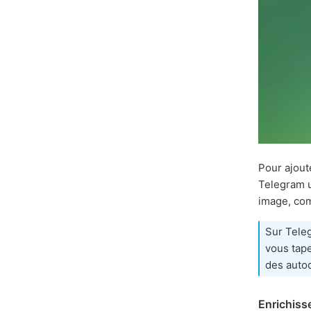
Pour ajout
Telegram u
image, com
Sur Teleg
vous tap
des auto
Enrichiss