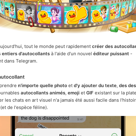
'aujourd'hui, tout le monde peut rapidement
créer des autocolla
entiers d'autocollants
à l'aide d'un nouvel
éditeur puissant
-
nt dans Telegram.
autocollant
e prendre
n'importe quelle photo
et
d'y ajouter du texte
,
des des
ournables
autocollants animés
,
emoji
et
GIF
existant sur la plat
 les chats en art visuel n'a jamais été aussi facile dans l'histoi
(et de l'espèce féline).