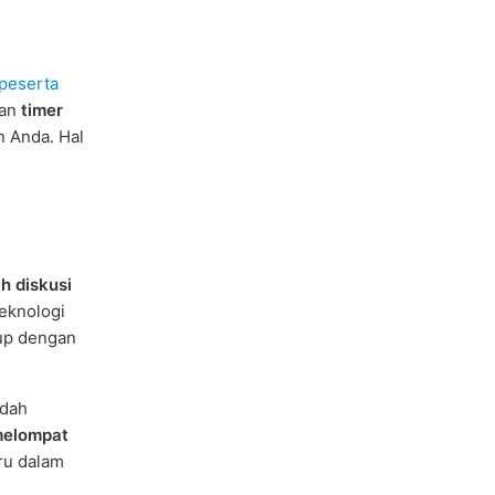
peserta
an
timer
n Anda. Hal
h diskusi
eknologi
rup dengan
ndah
elompat
ru dalam