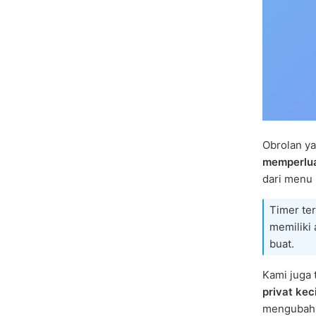
Obrolan ya
memperlua
dari menu 
Timer te
memiliki 
buat.
Kami juga
privat keci
mengubah 