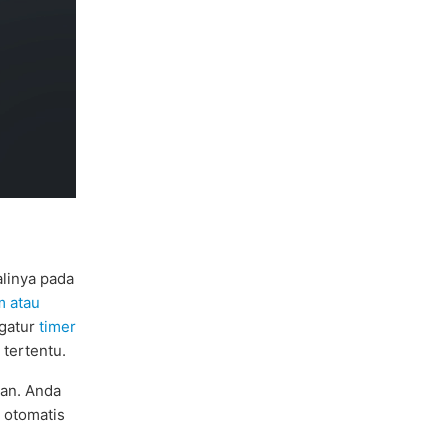
linya pada
m atau
ngatur
timer
tertentu.
pan. Anda
 otomatis