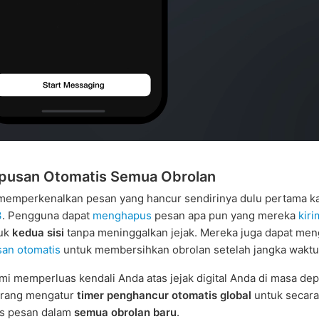
pusan Otomatis Semua Obrolan
memperkenalkan pesan yang hancur sendirinya dulu pertama ka
3
. Pengguna dapat
menghapus
pesan apa pun yang mereka
kiri
uk
kedua sisi
tanpa meninggalkan jejak. Mereka juga dapat me
an otomatis
untuk membersihkan obrolan setelah jangka waktu 
kami memperluas kendali Anda atas jejak digital Anda di masa de
arang mengatur
timer penghancur otomatis global
untuk secara
s pesan dalam
semua obrolan baru
.