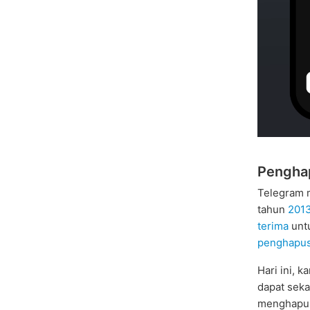
Pengha
Telegram 
tahun
201
terima
unt
penghapus
Hari ini, 
dapat sek
menghapu