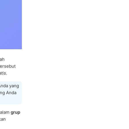
dah
ersebut
tis
.
nda yang
ng Anda
dalam
grup
kan