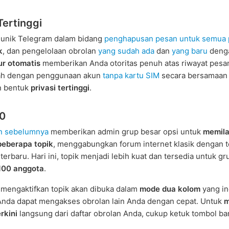
Tertinggi
 unik Telegram dalam bidang
penghapusan pesan untuk semua 
k
, dan pengelolaan obrolan
yang sudah ada
dan
yang baru
deng
r otomatis
memberikan Anda otoritas penuh atas riwayat pesa
bah dengan penggunaan akun
tanpa kartu SIM
secara bersamaan
n bentuk
privasi tertinggi
.
.0
n sebelumnya
memberikan admin grup besar opsi untuk
memila
beberapa topik
, menggabungkan forum internet klasik dengan t
terbaru. Hari ini, topik menjadi lebih kuat dan tersedia untuk g
 100 anggota
.
mengaktifkan topik akan dibuka dalam
mode dua kolom
yang i
Anda dapat mengakses obrolan lain Anda dengan cepat. Untuk
m
rkini
langsung dari daftar obrolan Anda, cukup ketuk tombol ba