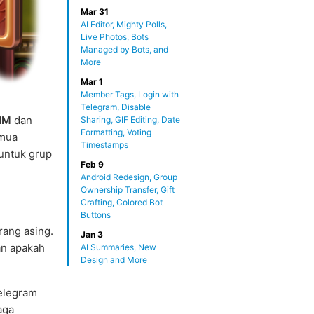
Mar 31
AI Editor, Mighty Polls,
Live Photos, Bots
Managed by Bots, and
More
Mar 1
Member Tags, Login with
Telegram, Disable
SIM
dan
Sharing, GIF Editing, Date
Formatting, Voting
emua
Timestamps
 untuk grup
Feb 9
Android Redesign, Group
Ownership Transfer, Gift
Crafting, Colored Bot
Buttons
rang asing.
Jan 3
n apakah
AI Summaries, New
Design and More
Telegram
aga