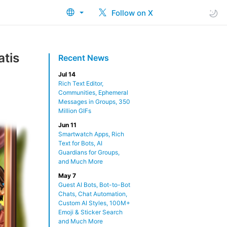
Follow on X
tis
Recent News
Jul 14
Rich Text Editor,
Communities, Ephemeral
Messages in Groups, 350
Million GIFs
Jun 11
Smartwatch Apps, Rich
Text for Bots, AI
Guardians for Groups,
and Much More
May 7
Guest AI Bots, Bot-to-Bot
Chats, Chat Automation,
Custom AI Styles, 100M+
Emoji & Sticker Search
and Much More