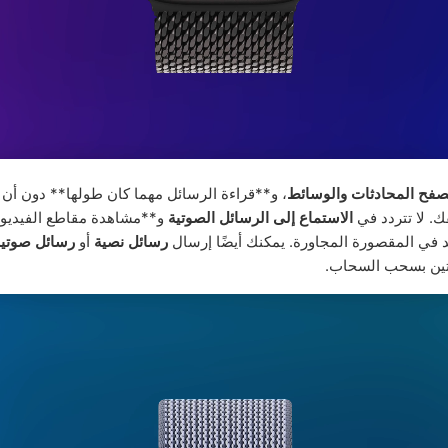
صفح المحادثات والوسائط
، و**قراءة الرسائل مهما كان طولها** دون أن
. لا تتردد في
الاستماع إلى الرسائل الصوتية
و**مشاهدة مقاطع الفيديو**
 في المقصورة المجاورة. يمكنك أيضًا إرسال
رسائل نصية
أو
رسائل صوتية
تين بسحب السحاب.