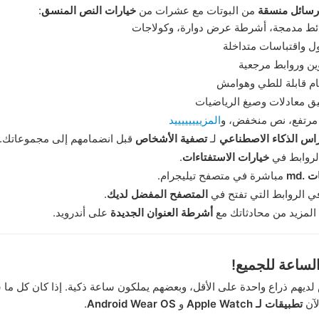
رسائل منسقة
من البوتات مع عشرات من
خيارات النص المنسق
:
ط مدمجة، أشرطة عرض دوارة، وكولاجات
ل واقتباسات متداخلة
ين وروابط مرجعية
م قابلة للطي وهوامش
ق معادلات وصيغ الرياضيات
رتفع، نص منخفض، و
المزييييييييد
اس الذكاء الاصطناعي
لـ
تصفية الأشخاص
قبل انضمامهم إلى مجموعاتك.
لروابط في
خيارات الاستفتاءات
.
 .md
مباشرة في متصفح تيليجرام.
ي الروابط التي تفتح في
المتصفح المفضل لديك
.
لمزيد من محادثاتك مع
أشرطة العنوان الجديدة
على أندرويد.
لساعة للجميع!
ديهم ذراع واحدة على الأقل، وبعضهم يملكون ساعة ذكية. إذا كان كل ما
لآن
تطبيقات لـ Apple Watch
و
Android Wear OS
.