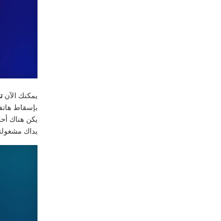
يمكنك الآن
ت
بإسقاط هاتفك
يكن هناك أحد
يداك مشغول