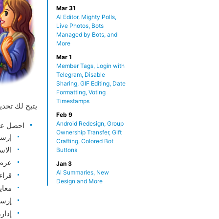
Mar 31
AI Editor, Mighty Polls,
Live Photos, Bots
Managed by Bots, and
More
Mar 1
Member Tags, Login with
Telegram, Disable
Sharing, GIF Editing, Date
Formatting, Voting
Timestamps
يتيح لك تحدي
Feb 9
Android Redesign, Group
احصل عل
Ownership Transfer, Gift
إرسا
Crafting, Colored Bot
الاس
Buttons
عرض 
Jan 3
AI Summaries, New
قراء
Design and More
معاي
إرسا
إدار