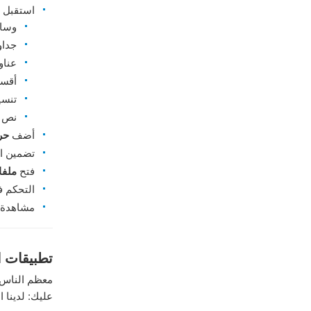
استقبل
وسائ
جداو
عناو
أقسا
تنسي
نص م
أضف
حر
تضمين ا
فتح
ملفات
التحكم ف
مشاهدة ا
تطبيقات ا
معظم الناس ل
عليك: لدينا ا