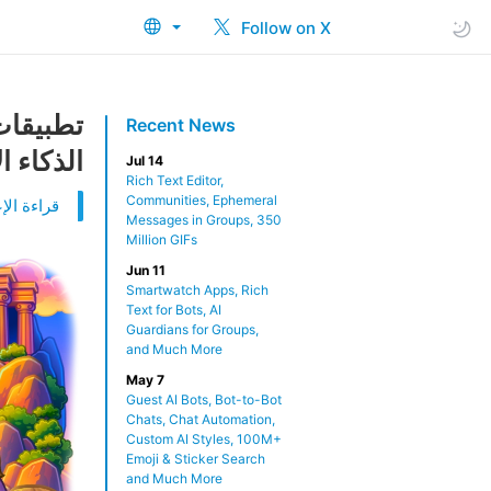
Follow on X
تطبيقات
Recent News
الذكاء 
Jul 14
Rich Text Editor,
Communities, Ephemeral
قراءة الإع
Messages in Groups, 350
Million GIFs
Jun 11
Smartwatch Apps, Rich
Text for Bots, AI
Guardians for Groups,
and Much More
May 7
Guest AI Bots, Bot-to-Bot
Chats, Chat Automation,
Custom AI Styles, 100M+
Emoji & Sticker Search
and Much More