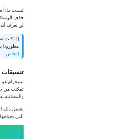
لسبب ما؛ أض
حذف الرسائ
لن نعرف أبدا
إذا كنت تست
مطورونا بص
الخاص
.
تنسيقات ن
تيليجرام هو 
تمكنت من جذب
والمطالبة ب
يشمل ذلك الت
التي تحتاجها 