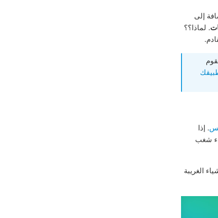
افة إلى
ات
. لماذا؟؟
ادم.
قوم
طبيقك
فس
. إذا
دء شغب
اء الغريبة