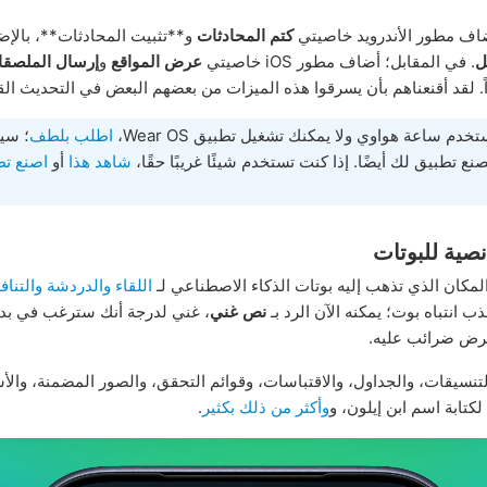
اف مطور الأندرويد خاصيتي
كتم المحادثات
و**تثبيت المحادثات**، بالإض
ل
. في المقابل؛ أضاف مطور iOS خاصيتي
عرض المواقع
و
إرسال الملصق
ً. لقد أقنعناهم بأن يسرقوا هذه الميزات من بعضهم البعض في التحديث الق
خدم ساعة هواوي ولا يمكنك تشغيل تطبيق Wear OS،
اطلب بلطف
؛ سي
نع تطبيق لك أيضًا. إذا كنت تستخدم شيئًا غريبًا حقًا،
شاهد هذا
أو
اصنع ت
صية للبوتات
المكان الذي تذهب إليه بوتات الذكاء الاصطناعي لـ
اللقاء والدردشة والتنا
 انتباه بوت؛ يمكنه الآن الرد بـ
نص غني
، غني لدرجة أنك سترغب في ب
فرض ضرائب عليه.
نسيقات، والجداول، والاقتباسات، وقوائم التحقق، والصور المضمنة، والأشي
لكتابة اسم ابن إيلون، و
وأكثر من ذلك بكثير
.