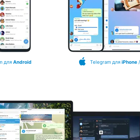
m для
Android
Telegram для
iPhone