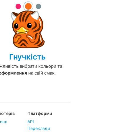
Гнучкість
ливість вибрати кольори та
оформлення
на свій смак.
’ютерів
Платформи
inux
API
Переклади