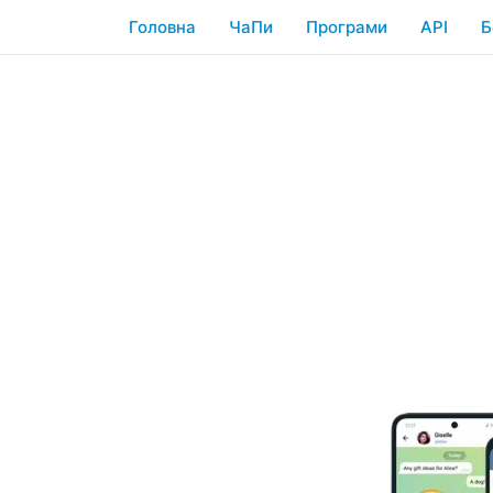
Головна
ЧаПи
Програми
API
Б