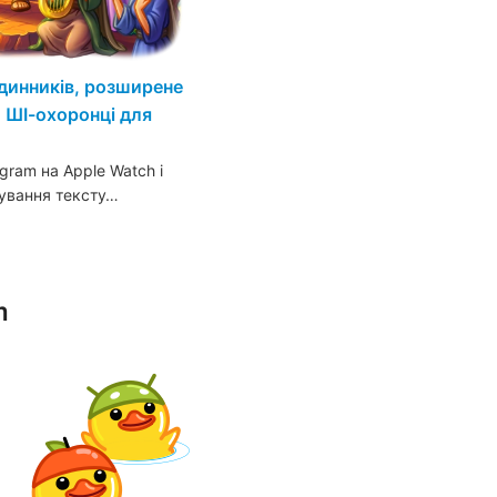
динників, розширене
 ШІ-охоронці для
gram на Apple Watch і
тування тексту…
m