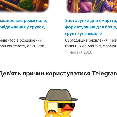
розширеною розміткою,
Застосунки для смартго
овідомлення у групах,
форматування для ботів,
груп і купа іншого
 редактор з розширеним
Сьогоднішнє оновлення: Tele
ацією тексту, спільноти…
годинники з Android, форма
11 червня 2026
Дев’ять причин користуватися Telegra