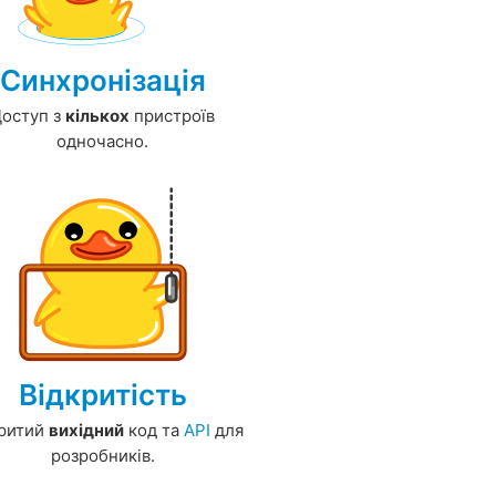
Синхронізація
оступ з
кількох
пристроїв
одночасно.
Відкритість
критий
вихідний
код та
API
для
розробників.