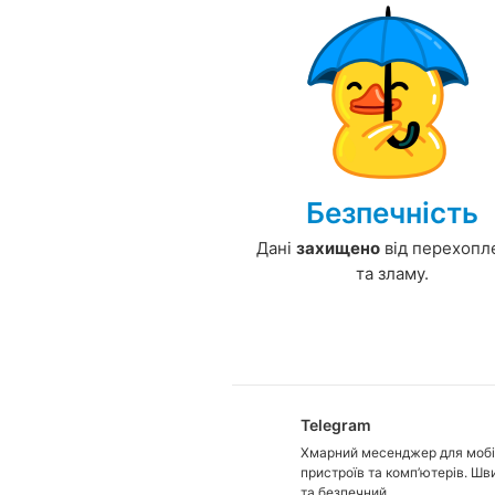
Безпечність
Дані
захищено
від перехопл
та зламу.
Telegram
Хмарний месенджер для моб
пристроїв та комп’ютерів. Шв
та безпечний.