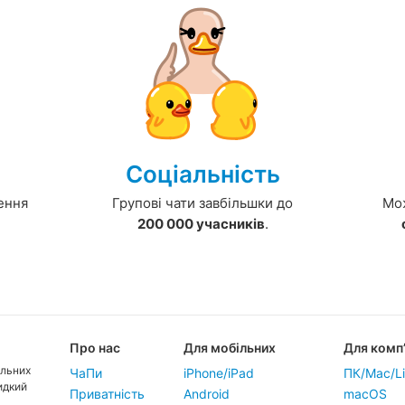
Соціальність
ення
Групові чати завбільшки до
Мож
200 000 учасників
.
Про нас
Для мобільних
Для комп
ільних
ЧаПи
iPhone/iPad
ПК/Mac/L
идкий
Приватність
Android
macOS