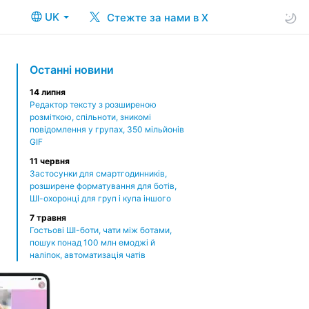
UK
Стежте за нами в X
Останні новини
14 липня
Редактор тексту з розширеною
розміткою, спільноти, зникомі
повідомлення у групах, 350 мільйонів
GIF
11 червня
Застосунки для смартгодинників,
розширене форматування для ботів,
ШІ-охоронці для груп і купа іншого
7 травня
Гостьові ШІ-боти, чати між ботами,
пошук понад 100 млн емоджі й
наліпок, автоматизація чатів