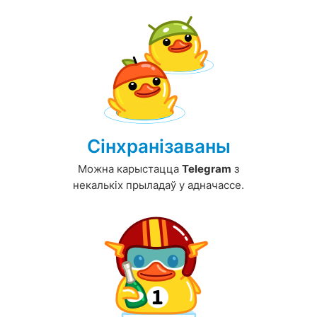
Сінхранізаваны
Можна карыстацца
Telegram
з
некалькіх прыладаў у адначассе.