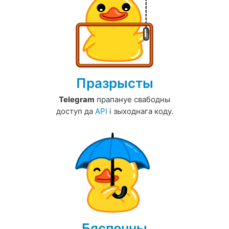
Празрысты
Telegram
прапануе свабодны
доступ да
API
і зыходнага коду.
Бяспечны