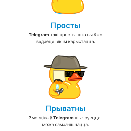
Просты
Telegram
такі просты, што вы ўжо
ведаеце, як ім карыстацца.
Прыватны
Змесціва ў
Telegram
шыфруецца і
можа самазнішчацца.