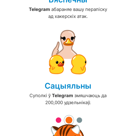
Telegram
абараняе вашу перапіску
ад хакерскіх атак.
Сацыяльны
Суполкі ў
Telegram
змяшчаюць да
200,000 удзельнікаў.