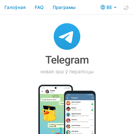
Галоўная
FAQ
Праграмы
BE
новая эра ў перапісцы