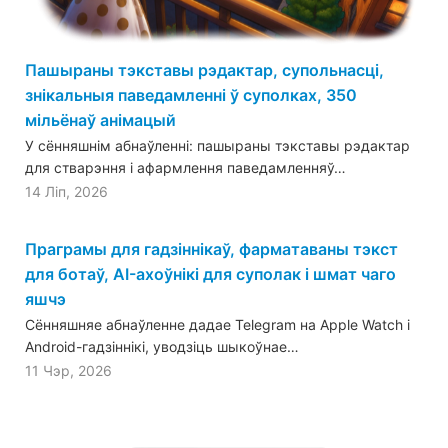
Пашыраны тэкставы рэдактар, супольнасці,
знікальныя паведамленні ў суполках, 350
мільёнаў анімацый
У сённяшнім абнаўленні: пашыраны тэкставы рэдактар
для стварэння і афармлення паведамленняў…
14 Ліп, 2026
Праграмы для гадзіннікаў, фарматаваны тэкст
для ботаў, AI-ахоўнікі для суполак і шмат чаго
яшчэ
Сённяшняе абнаўленне дадае Telegram на Apple Watch і
Android-гадзіннікі, уводзіць шыкоўнае…
11 Чэр, 2026