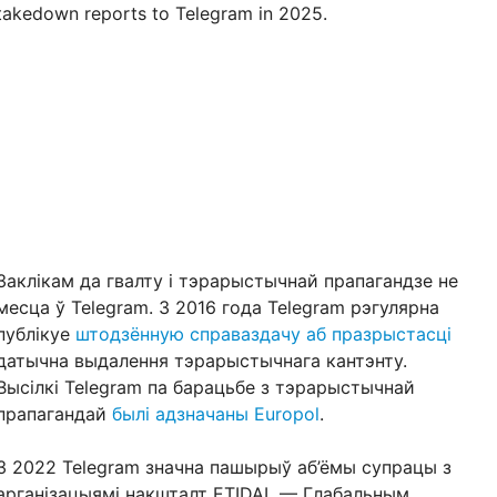
takedown reports to Telegram in 2025.
Заклікам да гвалту і тэрарыстычнай прапагандзе не
месца ў Telegram. З 2016 года Telegram рэгулярна
публікуе
штодзённую справаздачу аб празрыстасці
датычна выдалення тэрарыстычнага кантэнту.
Высілкі Telegram па барацьбе з тэрарыстычнай
прапагандай
былі адзначаны Europol
.
З 2022 Telegram значна пашырыў аб’ёмы супрацы з
арганізацыямі накшталт ETIDAL — Глабальным