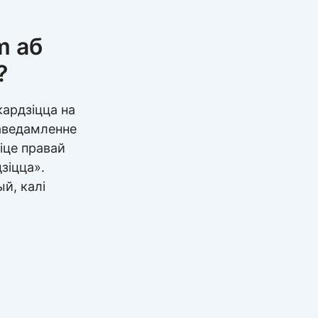
m аб
?
ардзіцца на
паведамленне
іце правай
зіцца».
й, калі