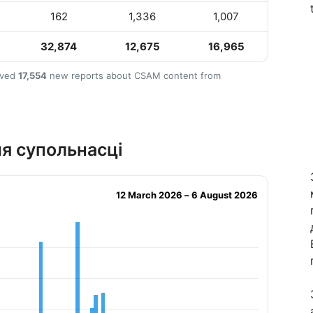
162
1,336
1,007
32,874
12,675
16,965
ived
17,554
new reports about CSAM content from
я супольнасці