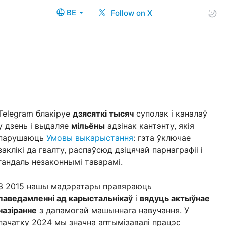
BE
Follow on X
Telegram блакіруе
дзясяткі тысяч
суполак і каналаў
у дзень і выдаляе
мільёны
адзінак кантэнту, якія
парушаюць
Умовы выкарыстання
: гэта ўключае
заклікі да гвалту, распаўсюд дзіцячай парнаграфіі і
гандаль незаконнымі таварамі.
З 2015 нашы мадэратары правяраюць
паведамленні ад карыстальнікаў
і
вядуць актыўнае
назіранне
з дапамогай машыннага навучання. У
пачатку 2024 мы значна аптымізавалі працэс