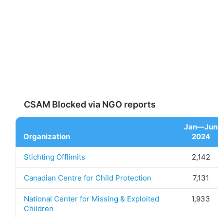
CSAM Blocked via NGO reports
Jan—Jun
Organization
2024
Stichting Offlimits
2,142
Canadian Centre for Child Protection
7,131
National Center for Missing & Exploited
1,933
Children