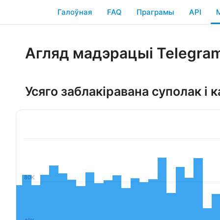
Галоўная
FAQ
Праграмы
API
Агляд мадэрацыі Telegra
Усяго заблакіравана суполак і 