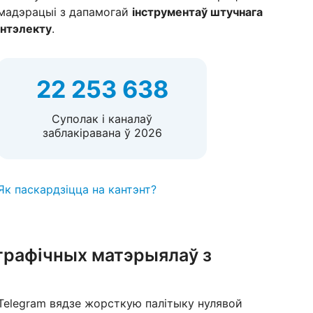
мадэрацыі з дапамогай
інструментаў штучнага
інтэлекту
.
22 253 638
Суполак і каналаў
заблакіравана ў 2026
Як паскардзіцца на кантэнт?
аграфічных матэрыялаў з
Telegram вядзе жорсткую палітыку нулявой