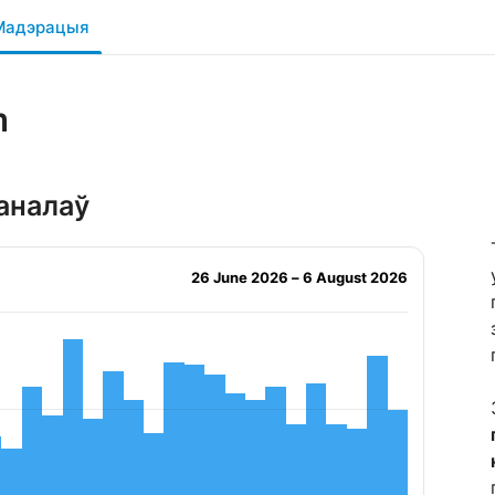
Мадэрацыя
m
каналаў