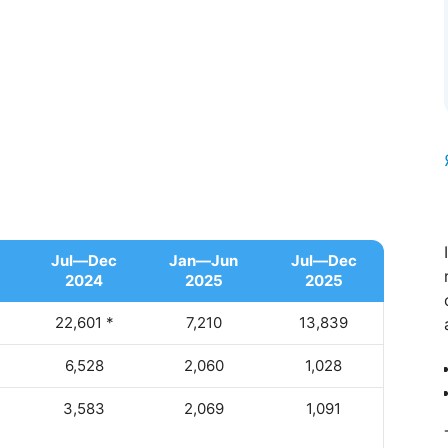
Jul—Dec
Jan—Jun
Jul—Dec
2024
2025
2025
22,601 *
7,210
13,839
6,528
2,060
1,028
3,583
2,069
1,091