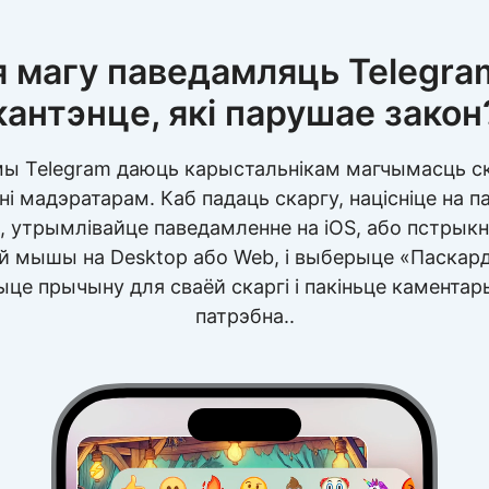
я магу паведамляць Telegra
кантэнце, які парушае закон
мы Telegram даюць карыстальнікам магчымасць ск
і мадэратарам. Каб падаць скаргу, націсніце на 
d, утрымлівайце паведамленне на iOS, або пстрыкн
й мышы на Desktop або Web, і выберыце «Паскард
це прычыну для сваёй скаргі і пакіньце каментары
патрэбна..