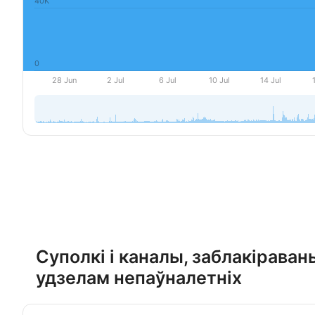
Суполкі і каналы, заблакірава
удзелам непаўналетніх