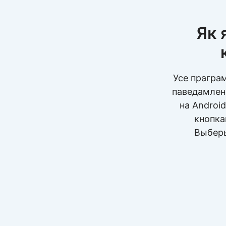
Як 
Усе прагра
паведамленн
на Androi
кнопка
Выберы