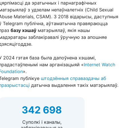
цярпімасці да эратычных і парнаграфічных
матэрыялаў з удзелам непаўналетніх (Child Sexual
Abuse Materials, CSAM). З 2018 відарысы, даступныя
ў Telegram публічна, аўтаматычна правяраюцца
праз
базу хэшаў
матэрыялаў, якія нашы
мадэратары заблакіравалі ўручную за апошняе
дзясяцігоддзе.
У 2024 гэтая база была дапоўнена хэшамі,
прадастаўленымі нам арганізацыяй «
Internet Watch
Foundation
».
Telegram публікуе
штодзённыя справаздачы аб
празрыстасці
датычна выдалення такіх матэрыялаў.
342 698
Суполкі і каналы,
заблакіраваныя за