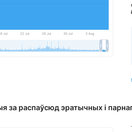
ныя за распаўсюд эратычных і парн