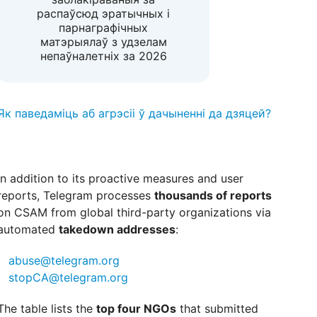
распаўсюд эратычных і
парнаграфічных
матэрыялаў з удзелам
непаўналетніх за 2026
Як паведаміць аб агрэсіі ў дачыненні да дзяцей?
In addition to its proactive measures and user
reports, Telegram processes
thousands of reports
on CSAM from global third-party organizations via
automated
takedown addresses
:
abuse@telegram.org
stopCA@telegram.org
The table lists the
top four NGOs
that submitted