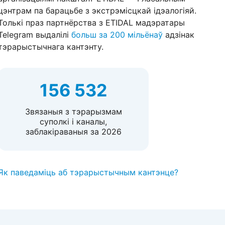
цэнтрам па барацьбе з экстрэмісцкай ідэалогіяй.
Толькі праз партнёрства з ETIDAL мадэратары
Telegram выдалілі
больш за 200 мільёнаў
адзінак
тэрарыстычнага кантэнту.
156 532
Звязаныя з тэрарызмам
суполкі і каналы,
заблакіраваныя за 2026
Як паведаміць аб тэрарыстычным кантэнце?