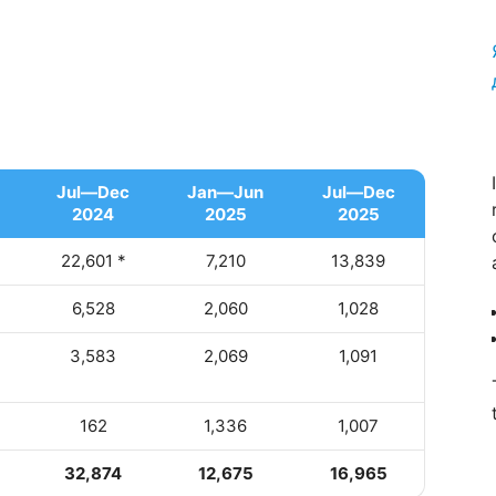
Jul—Dec
Jan—Jun
Jul—Dec
2024
2025
2025
22,601 *
7,210
13,839
6,528
2,060
1,028
3,583
2,069
1,091
162
1,336
1,007
32,874
12,675
16,965