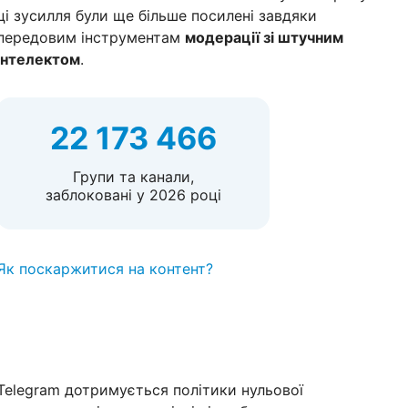
ці зусилля були ще більше посилені завдяки
передовим інструментам
модерації зі штучним
інтелектом
.
22 173 466
Групи та канали,
заблоковані у 2026 році
Як поскаржитися на контент?
Telegram дотримується політики нульової