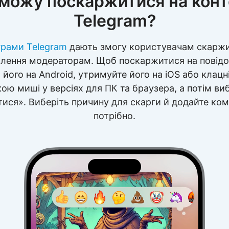
 можу поскаржитися на конт
Telegram?
грами Telegram
дають змогу користувачам скаржи
лення модераторам. Щоб поскаржитися на повід
 його на Android, утримуйте його на iOS або клац
ою миші у версіях для ПК та браузера, а потім ви
ися». Виберіть причину для скарги й додайте ком
потрібно.