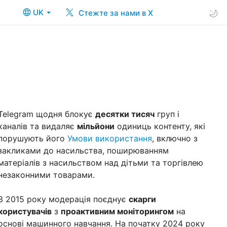
UK
Стежте за нами в X
Telegram щодня блокує
десятки тисяч
груп і
каналів та видаляє
мільйони
одиниць контенту, які
порушують його
Умови використання
, включно з
закликами до насильства, поширюванням
матеріалів з насильством над дітьми та торгівлею
незаконними товарами.
З 2015 року модерація поєднує
скарги
користувачів
з
проактивним моніторингом
на
основі машинного навчання. На початку 2024 року