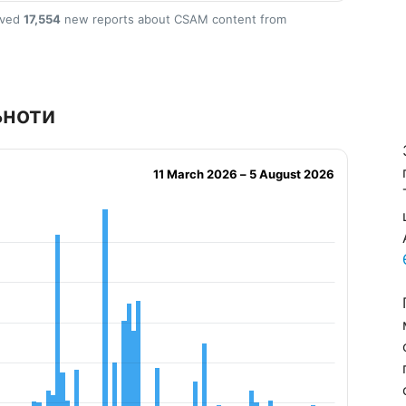
ived
17,554
new reports about CSAM content from
ьноти