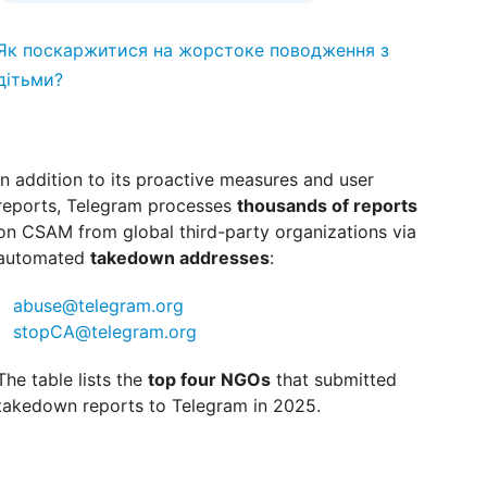
Як поскаржитися на жорстоке поводження з
дітьми?
In addition to its proactive measures and user
reports, Telegram processes
thousands of reports
on CSAM from global third-party organizations via
automated
takedown addresses
:
abuse@telegram.org
stopCA@telegram.org
The table lists the
top four NGOs
that submitted
takedown reports to Telegram in 2025.