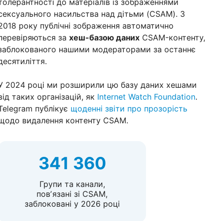
толерантності до матеріалів із зображеннями
сексуального насильства над дітьми (CSAM). З
2018 року публічні зображення автоматично
перевіряються за
хеш-базою даних
CSAM-контенту,
заблокованого нашими модераторами за останнє
десятиліття.
У 2024 році ми розширили цю базу даних хешами
від таких організацій, як
Internet Watch Foundation
.
Telegram публікує
щоденні звіти про прозорість
щодо видалення контенту CSAM.
341 360
Групи та канали,
повʼязані зі CSAM,
заблоковані у 2026 році