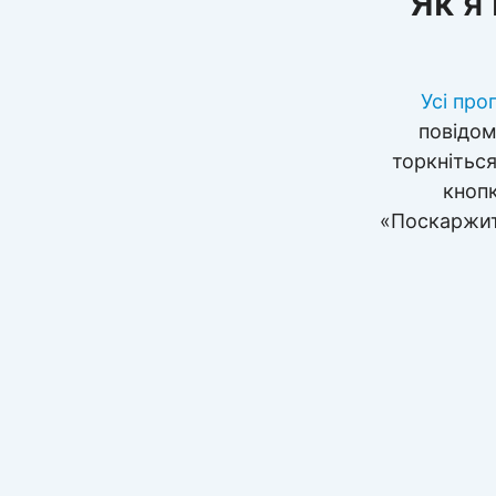
Як я
Усі про
повідом
торкніться
кнопк
«Поскаржит