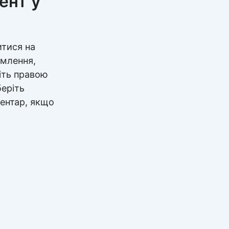
ент у
тися на
омлення,
ніть правою
беріть
ентар, якщо